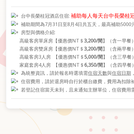
補助每人每天台中長榮桂
台中長榮桂冠酒店住宿:
補助期間為7月31日至8月4日共五天，最高補助5000
房型與價格介紹:
高級客房單床房【優惠價NT＄
3,200/
間
】（含一早餐
高級客房雙床房【優惠價NT＄
3,200/
間
】（含兩早餐
高級客房3人房 【優惠價NT＄
5,000/
間
】（含三早餐
家庭套房4人房 【優惠價NT＄
6,350/
間
】（含四早餐
為統整資訊，請於報名時選填需
住宿天數
與
住宿日期
住宿費用，請於退房時自行於櫃台繳費，費用為扣除
若登記住宿當天未到，且未通知主辦單位，住宿費用