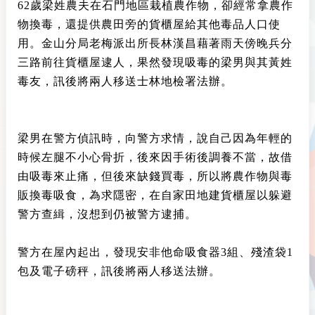
62歲梁姓農夫在石門地區栽植農作物，卻經常拿農作
物換毒，還提供農田旁的貨櫃屋給其他毒品人口使
用。金山分局老梅派出所長林漢昌藉著雨天傍晚兵分
三路前往貨櫃屋逮人，果然發現吸毒的梁男與其黃姓
毒友，訊後將兩人移送士林地檢署法辦。
梁男在警方偵訊時，向警方求情，說自己因為年輕的
時候左腿不小心骨折，後來因手術後調養不當，故借
由吸毒來止痛，但後來缺錢買毒，所以將農作物與毒
販換毒吸食，為求隱密，在自家田地建貨櫃屋以躲避
警方查緝，沒想到仍被警方逮捕。
警方在屋內起出，發現安非他命吸食器3組、殘渣袋1
包及電子磅秤，訊後將兩人移送法辦。