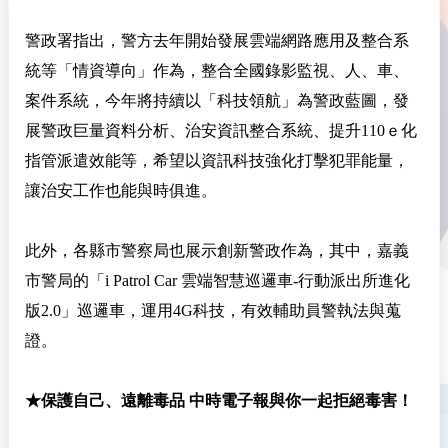
警政署指出，警方去年開始發展雲端網路應用及整合系
統等「情資導向」作為，整合全國錄影監視、人、車、
案件系統，今年將持續以「科技領航」為警政藍圖，發
展警政巨量資料分析、治安資訊整合系統、提升110ｅ化
指管派遣效能等，希望以資訊科技強化打擊犯罪能量，
讓治安工作也能與時俱進。
此外，各縣市警察局也展示創新警政作為，其中，嘉義
市警局的「i Patrol Car 雲端智慧巡邏車-行動派出所進化
版2.0」巡邏車，運用4G科技，有效輔助員警執法與蒐
證。
★保護自己、遠離毒品 中時電子報與你一起拒絕毒害！