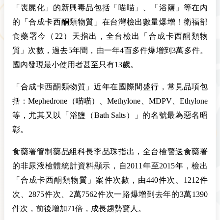
「喪屍化」的新興毒品包括「喵喵」、「浴鹽」等在內
的「合成卡西酮類物質」在台灣檢出數量爆增！衛福部
食藥署今（22）天指出，全台檢出「合成卡西酮類物
質」次數，過去5年間，由一年4百多件爆增到3萬多件。
國內發現最小使用者甚至只有13歲。
「合成卡西酮類物質」近年在國際間盛行，常見品項包
括：Mephedrone（喵喵）、Methylone、MDPV、Ethylone
等，尤其又以「浴鹽（Bath Salts）」的名號最為惡名昭
彰。
食藥署管制藥品組科長李品珠指出，全台檢警送食藥署
的非尿液檢體統計資料顯示，自2011年至2015年，檢出
「合成卡西酮類物質」案件次數，由440件次、1212件
次、2875件次、2萬7562件次一路爆增到去年的3萬1390
件次，前後增加71倍，成長趨勢驚人。