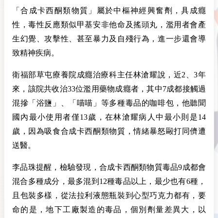
「合成卡西酮類物質」屬於中樞神經興奮劑，具成癮
性，毒性反應類似甲基安非他命及搖頭丸，濫用者會產
生幻覺、攻擊性、甚至暴力及自殘行為，進一步還會導
致精神疾病。
衛福部草屯療養院成癮治療科主任林滄耀說，近2、3年
來，該院共收治33位濫用藥物成癮者，其中7成都接觸過
混摻「浴鹽」、「喵喵」等多種毒品的咖啡包，他聽聞
國內最小使用者僅13歲，在林滄耀病人中最小則是14
歲，因為吸食合成卡西酮類物質，情緒暴怒毆打同儕遭
送醫。
李品珠提醒，檢驗發現，合成卡西酮類物質毒品9成都會
混合多種成分，最多混到12種毒品以上，最少也有6種，
且包裝多樣，從法拉利液態瓶裝到心型巧克力都有，要
命的是，地下工廠製造的毒品，個別劑量差異大，以