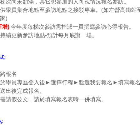
梯次尚未額滿，其它想參加的人可視情況報名參訪。
供學員集合地點至參訪地點之接駁專車。(如左營高鐵站
家)
新增)
今年度每梯次參訪需指派一員撰寫參訪心得報告。
持續更新參訪地點-預計每月底辦一場。
式:
路報名
於學員專區登入後►選擇行程►點選我要報名►填寫報
送出後完成報名。
需請假公文，請於填寫報名表時一併填寫。
訊
: