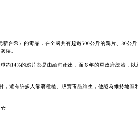
億元新台幣）的毒品，在全國共有超過500公斤的鴉片、80公
為灰燼。
球約14%的鴉片都是由緬甸產出，而多年的軍政府統治，
偏遠農村，還有許多人靠著種植、販賣毒品維生，他認為維持地
品☆