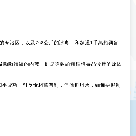
斤的海洛因，以及768公斤的冰毒，和超過1千萬顆興奮
以及斷斷續續的內戰，則是導致緬甸種植毒品發達的原因
區和平成功，對反毒相當有利，但他也坦承，緬甸要抑制