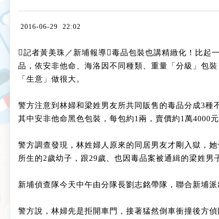
2016-06-29 22:02
記者黃美珠／新埔報導毒品包裝也講精緻化！比起
品，依安非他命、海洛因不同種類、重量「分級」包裝，售
「生意」做很大。
警方注意到林婦和梁姓男友所共同販售的毒品分成3種
其中安非他命黑色包裝，每包約1兩，賣價約1萬4000
警方調查發現，林姓婦人原來的同居男友才剛入獄，她
所生的2歲幼子，跟29歲、也因毒品案被通緝的梁姓男
新埔偵查隊今天中午由分隊長劉志銘帶隊，聯合新埔派
警方說，林婦先是拒開車門，接著猛然倒車衝撞後方偵