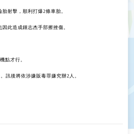
輪胎射擊，順利打爆2條車胎。
也因此造成鍾志杰手部擦挫傷。
鈔機點才行。
命。訊後將依涉嫌販毒罪嫌究辦2人。