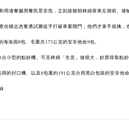
和周邊餐廳用餐民眾安危，立刻拔槍朝林婦座車左側前、後
查佐鍾志杰奮勇試圖徒手打破車窗開門，他們才束手就擒，
的海洛因8包、毛重共175公克的安非他命9包。
1台小型的點鈔機。可見林婦「生意」做很大，鈔票得靠點
用的封口機、以及6包重約191公克分用黑白包裝的安非他
☆