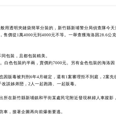
一般用透明夾鏈袋簡單分裝的，新竹縣新埔警分局偵查隊今天
價從1萬4000元到4000元不等。一舉查獲海洛因28.6
不同包裝，且都包裝精美。
元。白色包裝約半兩，賣價約7000元。另有金色包裝的海洛因，
也因販毒被判刑6年4月確定，還有1案審理拒不到庭，2案
子改談姊弟戀，2人一起跑路、一起販毒。
出所在新竹縣新埔鎮和平街某處民宅附近發現林婦人車蹤影
防車，接著企圖再向前爆衝要逃。