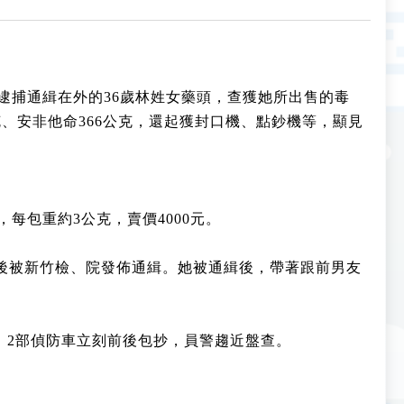
逮捕通緝在外的36歲林姓女藥頭，查獲她所出售的毒
公克、安非他命366公克，還起獲封口機、點鈔機等，顯見
每包重約3公克，賣價4000元。
先後被新竹檢、院發佈通緝。她被通緝後，帶著跟前男友
，2部偵防車立刻前後包抄，員警趨近盤查。