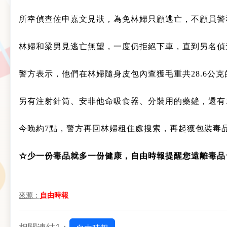
所幸偵查佐申嘉文見狀，為免林婦只顧逃亡，不顧員警
林婦和梁男見逃亡無望，一度仍拒絕下車，直到另名偵
警方表示，他們在林婦隨身皮包內查獲毛重共28.6公克
另有注射針筒、安非他命吸食器、分裝用的藥鏟，還有
今晚約7點，警方再回林婦租住處搜索，再起獲包裝毒品
☆少一份毒品就多一份健康，自由時報提醒您遠離毒品
來源：
自由時報
相關連結1：