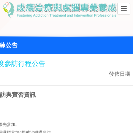
練公告
5年度參訪行程公告
發佈日期：2
訪與實習資訊
優先參加。
需選擇參加4場戒治機構參訪。