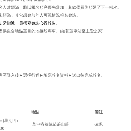
名人數額滿，將以報名順序優先參加，其餘學員則順延至下一梯次。
未額滿，其它想參加的人可視情況報名參訪。
訪需指派一員撰寫參訪心得報告。
提供集合地點至目的地接駁專車。(如花蓮車站至主愛之家)
專區登入後►選擇行程►填寫報名資料►送出後完成報名。
地點
備註
日(星期四)
草屯療養院茄荖山莊
確認
30