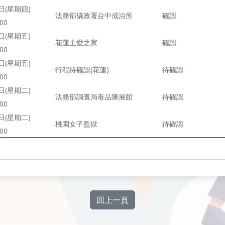
日(星期四)
法務部矯政署台中戒治所
確認
00
日(星期五)
花蓮主愛之家
確認
00
日(星期五)
行程待確認(花蓮)
待確認
00
日(星期二)
法務部調查局毒品陳展館
待確認
00
日(星期二)
桃園女子監獄
待確認
00
回上一頁