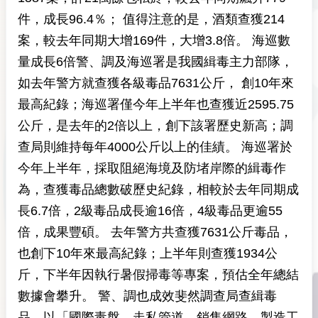
件，成長96.4％； 值得注意的是，酒類查獲214
案，較去年同期大增169件，大增3.8倍。
海巡數
量成長6倍
警、調及海巡署是我國緝毒主力部隊，
如去年警方就查獲各級毒品7631公斤， 創10年來
最高紀錄；海巡署僅今年上半年也查獲近2595.75
公斤，是去年的2倍以上，創下該署歷史新高；調
查局則維持每年4000公斤以上的佳績。
海巡署於
今年上半年，採取阻絕海境及防堵岸際的緝毒作
為，查獲毒品總數破歷史紀錄，相較於去年同期成
長6.7倍，2級毒品成長逾16倍，4級毒品更逾55
倍，成果豐碩。
去年警方共查獲7631公斤毒品，
也創下10年來最高紀錄；上半年則查獲1934公
斤，下半年因執行暑假掃毒等專案，預估全年總結
數據會攀升。
警、調也成效斐然
調查局查緝毒
品，以「國際毒盤、走私管道、銷售網路、製造工