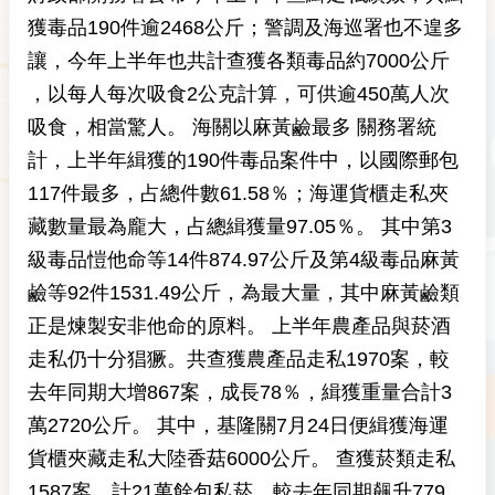
獲毒品190件逾2468公斤；警調及海巡署也不遑多
讓，今年上半年也共計查獲各類毒品約7000公斤
，以每人每次吸食2公克計算，可供逾450萬人次
吸食，相當驚人。
海關以麻黃鹼最多
關務署統
計，上半年緝獲的190件毒品案件中，以國際郵包
117件最多，占總件數61.58％；海運貨櫃走私夾
藏數量最為龐大，占總緝獲量97.05％。 其中第3
級毒品愷他命等14件874.97公斤及第4級毒品麻黃
鹼等92件1531.49公斤，為最大量，其中麻黃鹼類
正是煉製安非他命的原料。
上半年農產品與菸酒
走私仍十分猖獗。共查獲農產品走私1970案，較
去年同期大增867案，成長78％，緝獲重量合計3
萬2720公斤。 其中，基隆關7月24日便緝獲海運
貨櫃夾藏走私大陸香菇6000公斤。
查獲菸類走私
1587案，計21萬餘包私菸，較去年同期飆升779