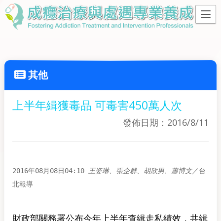
其他
上半年緝獲毒品 可毒害450萬人次
發佈日期：2016/8/11
2016年08月08日04:10
、
、
、
／台
王姿琳
張企群
胡欣男
蕭博文
北報導
財政部關務署公布今年上半年查緝走私績效，共緝