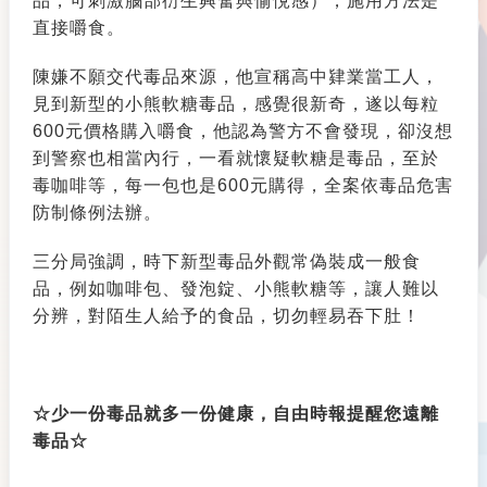
品，可刺激腦部衍生興奮與愉悅感），施用方法是
直接嚼食。
陳嫌不願交代毒品來源，他宣稱高中肄業當工人，
見到新型的小熊軟糖毒品，感覺很新奇，遂以每粒
600元價格購入嚼食，他認為警方不會發現，卻沒想
到警察也相當內行，一看就懷疑軟糖是毒品，至於
毒咖啡等，每一包也是600元購得，全案依毒品危害
防制條例法辦。
三分局強調，時下新型毒品外觀常偽裝成一般食
品，例如咖啡包、發泡錠、小熊軟糖等，讓人難以
分辨，對陌生人給予的食品，切勿輕易吞下肚！
☆少一份毒品就多一份健康，自由時報提醒您遠離
毒品☆