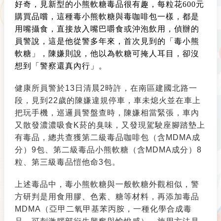
好奇，見新型的小熊軟糖毒品很有趣，每粒花600元
購買品嚐，這種毒小熊軟糖與毒咖啡包一樣，都是
用嘴攝食，直接放入嘴巴嚼食或沖泡飲用，偵辦的
員警說，這是他從警多年來，首次見到的「毒小熊
軟糖」，陳嫌則說，他以為軟糖可掩人耳目，卻沒
想到「警察還真內行」。
健康所員警於13日清晨2時許，在南區建國北路一
段，見到22歲的陳嫌違規停車，車未熄火並在車上
把玩手機，巡邏員警盤查時，陳嫌相當緊張，車內
又散發濃濃吸食K菸的臭味，又發現駕駛座腳踏墊上
有毒品，總共查獲第二級毒品咖啡包（含MDMA成
分）9包、第二級毒品小熊軟糖（含MDMA成分）8
粒、第三級毒品愷他命3包。
上述毒品中，毒小熊軟糖與一般軟糖外觀相似，警
方研判是用食用膠、色素、糖等材料，再添加毒品
MDMA（亞甲二氧甲基苯丙胺，一種化學合成毒