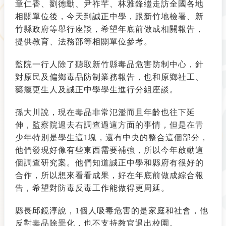
章仁香、劉德勳、尹祚芊、林雅鋒繼走訪全國各地
相關單位後，今天到誠正中學，跟新竹地檢署、新
竹縣政府等舉行座談，希望年底前做成相關報告，
提供教育、法務部等相關單位參考。
監院一行人除了聽取新竹縣毒品危害防制中心，針
對原民及偏鄉毒品防制業務報告，也和原鄉社工、
藥癮更生人及誠正中學學生進行分組座談。
孫大川說，現在毒品非常氾濫而且年齡也往下延
伸，監察院過去右調查過這方面的事情，但是在青
少年特別是學生這1塊，還有中央的整合這個部分，
他們發現好像有些東西需要補強，所以今年啟動這
個調查研究案。他們知道誠正中學和縣府有很好的
合作，所以想來看看成果，好在年底前做成綜合報
告，希望對防毒反毒工作能做得更周延。
縣長邱鏡淳說，1個人吸毒危害的是家庭和社會，他
反對毒品除罪化，也不支持教官退出校園。