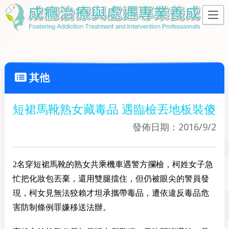
其他
短裙馬靴熟女藏毒品 遇臨檢丟地板裝傻
發佈日期：2016/9/2
2名穿短裙馬靴的熟女共乘機車遇警方攔檢，柯姓女子急
忙把化妝包丟棄，還用雙腿擋住，但仍被眼尖的警員發
現，柯女見無法狡賴才坦承攜帶毒品，遭依違反毒品危
害防制條例罪嫌移送法辦。