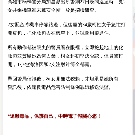
高雄市楠梓警分局加昌派出所警網27日晚間巡邏時，見2
女共乘機車卻未戴安全帽，於是攔檢盤查。
2女配合將機車停靠路邊，但後座的34歲柯姓女子急忙打
開皮包，把化妝包丟在機車下，並試圖用腳遮住。
所有動作都被眼尖的警員看在眼裡，立即撿起地上的化
妝包並質疑她為何丟棄，柯女起初堅決否認，但員警打
開，1小包海洛因和2支注射針筒全都露。
帶回警局偵訊後，柯女見無法狡賴，才坦承是她所有。
警訊後，依違反毒品危害防制條例罪嫌移送法辦。
*遠離毒品，保護自己，中時電子報關心您！