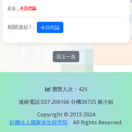
來源：
今日代誌
相關連結1：
今日代誌
回上一頁
瀏覽人次：425
連絡電話:037-206166 分機36725 賴小姐
Copyright © 2013-2024
財團法人國家衛生研究院
All Rights Reserved.