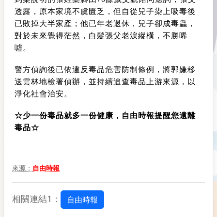
透露，原本家境不虞匱乏，但自從兒子染上吸毒後
已敗掉大半家產；他已年老退休，兒子卻成毒蟲，
對於未來覺得茫然，白髮張父老淚縱橫，不勝唏
噓。
警方偵詢後已依違反毒品危害防制條例，將郭嫌移
送雲林地檢署偵辦，並持續追查毒品上游來源，以
淨化社會治安。
☆少一份毒品就多一份健康，自由時報提醒您遠離
毒品☆
來源：
自由時報
相關連結1：
自由時報