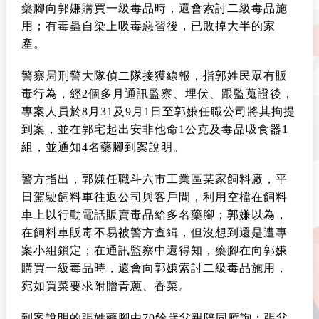
藥腳向郭嫌購買一級毒品時，還會索討二級毒品施
用；有毒蟲自染上吸毒惡習後，已敗掉大半的家
產。
警察局刑警大隊偵二隊接獲線報，指郭姓民眾有販
毒行為，經2個多月通訊監察、埋伏、跟監蒐證後，
專案人員於8月31及9月1日至郭嫌任職公司將其拘提
到案，並在郭宅起出安非他命1公克及毒品吸食器1
組，並通知4名藥腳到案說明。
警方指出，郭嫌任職斗六市工業區某家飼料廠，平
日駕駛飼料車往返公司與客戶間，利用空檔在飼料
車上以行動電話販賣毒品給多名藥腳；郭嫌以為，
在飼料車販毒不易被警方查緝，但沒想到還是遭專
案小組鎖定；在通訊監察中還得知，藥腳在向郭嫌
購買一級毒品時，還會向郭嫌索討二級毒品施用，
宛如買菜要求附贈青蔥、香菜。
到案說明的張姓藥腳由70餘歲父親陪同應詢；張父