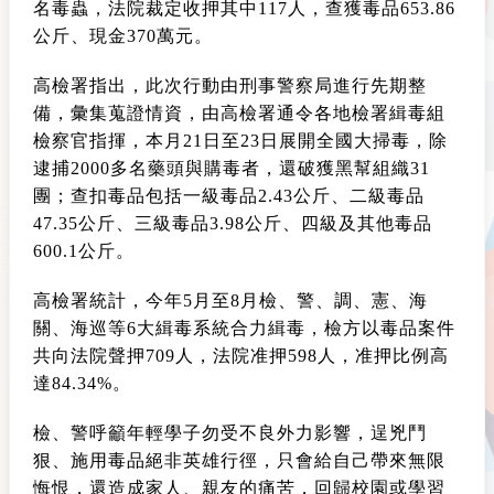
名毒蟲，法院裁定收押其中117人，查獲毒品653.86
公斤、現金370萬元。
高檢署指出，此次行動由刑事警察局進行先期整
備，彙集蒐證情資，由高檢署通令各地檢署緝毒組
檢察官指揮，本月21日至23日展開全國大掃毒，除
逮捕2000多名藥頭與購毒者，還破獲黑幫組織31
團；查扣毒品包括一級毒品2.43公斤、二級毒品
47.35公斤、三級毒品3.98公斤、四級及其他毒品
600.1公斤。
高檢署統計，今年5月至8月檢、警、調、憲、海
關、海巡等6大緝毒系統合力緝毒，檢方以毒品案件
共向法院聲押709人，法院准押598人，准押比例高
達84.34%。
檢、警呼籲年輕學子勿受不良外力影響，逞兇鬥
狠、施用毒品絕非英雄行徑，只會給自己帶來無限
悔恨，還造成家人、親友的痛苦，回歸校園或學習