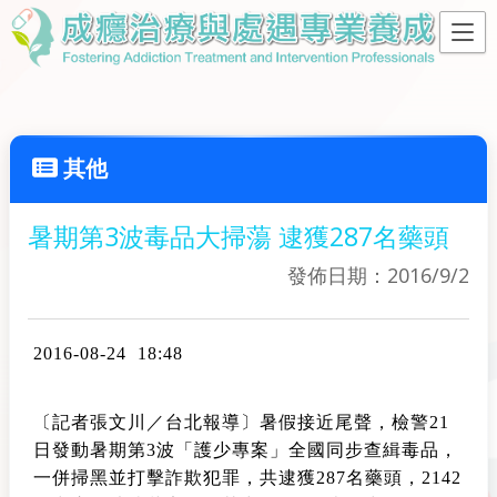
其他
暑期第3波毒品大掃蕩 逮獲287名藥頭
發佈日期：2016/9/2
2016-08-24 18:48
〔記者張文川／台北報導〕暑假接近尾聲，檢警21
日發動暑期第3波「護少專案」全國同步查緝毒品，
一併掃黑並打擊詐欺犯罪，共逮獲287名藥頭，2142