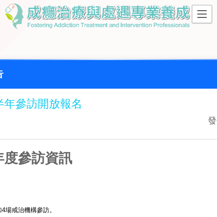
告
下半年參訪開放報名
發
半年度參訪資訊
。
加4場戒治機構參訪。