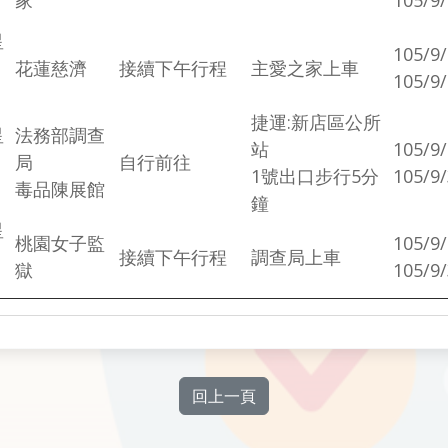
星
105/9/
花蓮慈濟
接續下午行程
主愛之家上車
105/9
捷運:新店區公所
星
法務部調查
站
105/9/
局
自行前往
1號出口步行5分
105/9
毒品陳展館
鐘
星
桃園女子監
105/9/
接續下午行程
調查局上車
獄
105/9
回上一頁