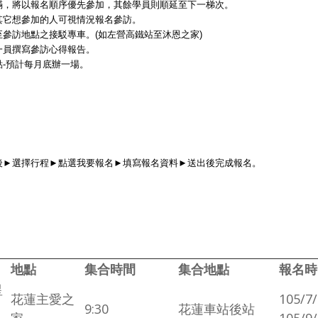
滿，將以報名順序優先參加，其餘學員則順延至下一梯次。
其它想參加的人可視情況報名參訪。
參訪地點之接駁專車。(如左營高鐵站至沐恩之家)
一員撰寫參訪心得報告。
-預計每月底辦一場。
後►選擇行程►點選我要報名►填寫報名資料►送出後完成報名。
地點
集合時間
集合地點
報名時
星
花蓮主愛之
105/7/
9:30
花蓮車站後站
家
105/9