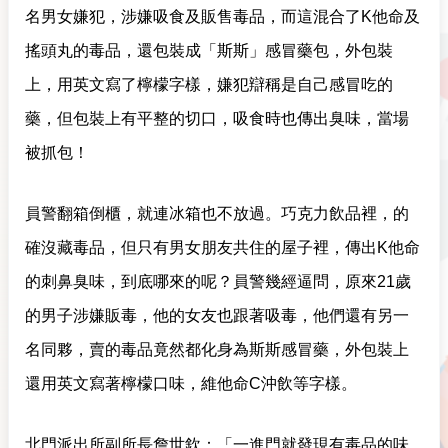
名男女嫌犯，涉嫌吸食及販售毒品，而這混合了K他命及
搖頭丸的毒品，還包裝成「斯斯」感冒藥包，外包裝
上，用英文寫了檸檬字樣，嫌犯辯稱是自己感冒吃的
藥，但包裝上有平整的切口，吸食時也傳出臭味，當場
被抓包！
員警翻箱倒櫃，就連冰箱也不放過。巧克力飲品裡，的
確沒藏毒品，但只有男女朋友共住的屋子裡，傳出K他命
的刺鼻臭味，到底哪來的呢？員警幾經逼問，原來21歲
的男子涉嫌販毒，他的女友也跟著吸毒，他們還有另一
名同夥，賣的毒品竟然都化身為斯斯感冒藥，外包裝上
還用英文寫著檸檬口味，維他命C沖飲等字樣。
北門派出所副所長詹世欽：「一進門就發現有毒品的味