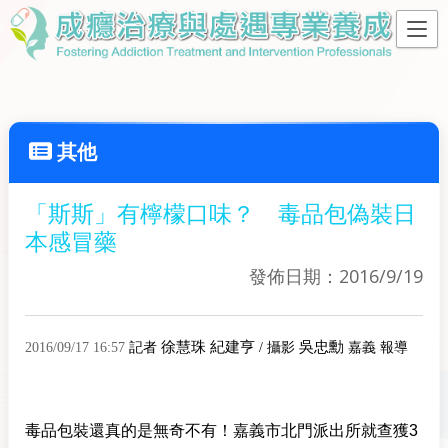
其他
「斯斯」有檸檬口味？ 毒品包偽裝日
本感冒藥
發佈日期：2016/9/19
徐慧珠
紀建亨
吳忠勳
2016/09/17 16:57
記者
/ 攝影
嘉義 報導
毒品包裝還真的是無奇不有！嘉義市北門派出所就查獲3