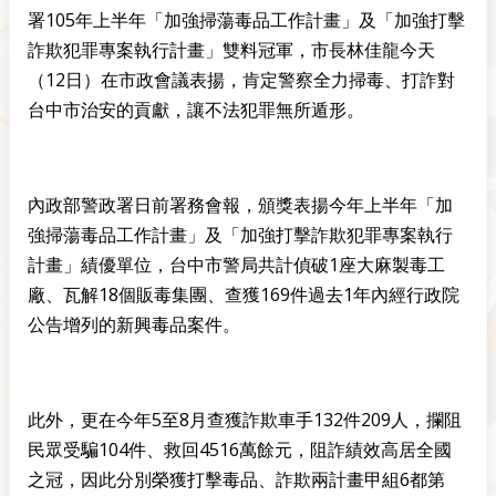
署105年上半年「加強掃蕩毒品工作計畫」及「加強打擊
詐欺犯罪專案執行計畫」雙料冠軍，市長林佳龍今天
（12日）在市政會議表揚，肯定警察全力掃毒、打詐對
台中市治安的貢獻，讓不法犯罪無所遁形。
內政部警政署日前署務會報，頒獎表揚今年上半年「加
強掃蕩毒品工作計畫」及「加強打擊詐欺犯罪專案執行
計畫」績優單位，台中市警局共計偵破1座大麻製毒工
廠、瓦解18個販毒集團、查獲169件過去1年內經行政院
公告增列的新興毒品案件。
此外，更在今年5至8月查獲詐欺車手132件209人，攔阻
民眾受騙104件、救回4516萬餘元，阻詐績效高居全國
之冠，因此分別榮獲打擊毒品、詐欺兩計畫甲組6都第