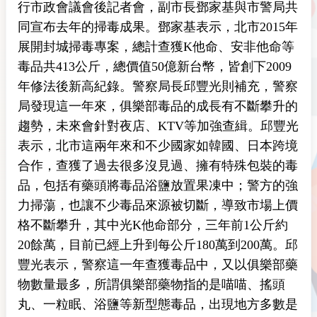
行市政會議會後記者會，副市長鄧家基與市警局共
同宣布去年的掃毒成果。鄧家基表示，北市2015年
展開封城掃毒專案，總計查獲K他命、安非他命等
毒品共413公斤，總價值50億新台幣，皆創下2009
年修法後新高紀錄。警察局長邱豐光則補充，警察
局發現這一年來，俱樂部毒品的成長有不斷攀升的
趨勢，未來會針對夜店、KTV等加強查緝。
邱豐光
表示，北市這兩年來和不少國家如韓國、日本跨境
合作，查獲了過去很多沒見過、擁有特殊包裝的毒
品，包括有藥頭將毒品浴鹽放置果凍中；警方的強
力掃蕩，也讓不少毒品來源被切斷，導致市場上價
格不斷攀升，其中光K他命部分，三年前1公斤約
20餘萬，目前已經上升到每公斤180萬到200萬。
邱
豐光表示，警察這一年查獲毒品中，又以俱樂部藥
物數量最多，所謂俱樂部藥物指的是喵喵、搖頭
丸、一粒眠、浴鹽等新型態毒品，出現地方多數是