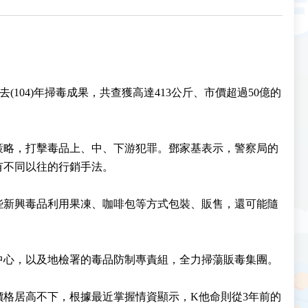
104)年掃毒成果，共查獲高達413公斤、市價超過50億的
策略，打擊毒品上、中、下游犯罪。鄧家基表示，警察局的
有不同以往的行銷手法。
些新興毒品利用果凍、咖啡包等方式包裝、販售，還可能隨
中心，以及地檢署的毒品防制專責組，全力掃蕩販毒集團。
格居高不下，根據最近掌握情資顯示，K他命則從3年前的