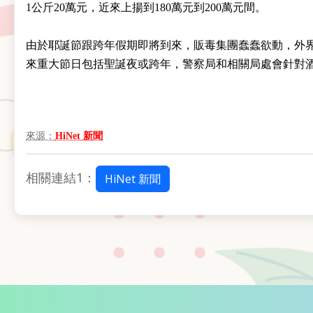
1公斤20萬元，近來上揚到180萬元到200萬元間。
由於耶誕節跟跨年假期即將到來，販毒集團蠢蠢欲動，外
來重大節日包括聖誕夜或跨年，警察局和相關局處會針對
來源：
HiNet 新聞
相關連結1：
HiNet 新聞