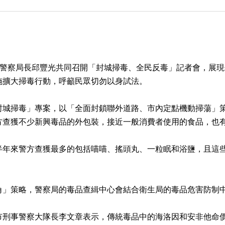
警察局長邱豐光共同召開「封城掃毒、全民反毒」記者會，展現去(
施擴大掃毒行動，呼籲民眾切勿以身試法。
封城掃毒」專案，以「全面封鎖聯外道路、市內定點機動掃蕩」
方查獲不少新興毒品的外包裝，接近一般消費者使用的食品，也
半年來警方查獲最多的包括喵喵、搖頭丸、一粒眠和浴鹽，且這
角」策略，警察局的毒品查緝中心會結合衛生局的毒品危害防制
市刑事警察大隊長李文章表示，傳統毒品中的海洛因和安非他命價