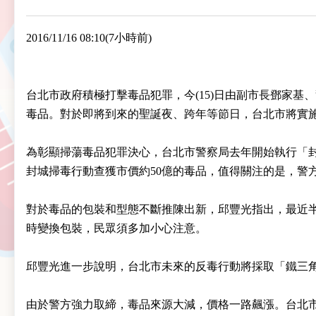
2016/11/16 08:10(7小時前)
台北市政府積極打擊毒品犯罪，今(15)日由副市長鄧家基、
毒品。對於即將到來的聖誕夜、跨年等節日，台北市將實
為彰顯掃蕩毒品犯罪決心，台北市警察局去年開始執行「
封城掃毒行動查獲市價約50億的毒品，值得關注的是，警
對於毒品的包裝和型態不斷推陳出新，邱豐光指出，最近
時變換包裝，民眾須多加小心注意。
邱豐光進一步說明，台北市未來的反毒行動將採取「鐵三
由於警方強力取締，毒品來源大減，價格一路飆漲。台北