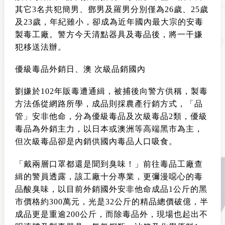
其它3名共犯簡男、鄧男及羅男分別僅為26歲、25歲
及23歲，年紀雖小，卻成為近年國內最大宗的安毒
製毒工廠。警方今天清點器具及毒品後，將一干嫌
犯移送法辦。
優級毒品外銷日、澳 次級品銷國內
劉嫌於102年販毒遭通緝，被捕後向警方供稱，製毒
方法係從網路所學，成品則採農產行銷方式，「品
管」安非他命，分為優級毒品及次級毒品2類，優級
毒品為外銷主力，以日本或澳洲等高端黑市為主，
但次級毒品卻是內銷供國內毒品人口吸食。
「戴兩層口罩都還是聞到臭味！」前往毒品工廠查
緝的警員透露，該工廠十分專業，更彌漫噁心的毒
品酸臭味，以目前外銷國外安非他命成品1公斤的黑
市價格約300萬元，光是32公斤的精品總價破億，半
成品更是重逾200公斤，而除毒品外，現場也起出不