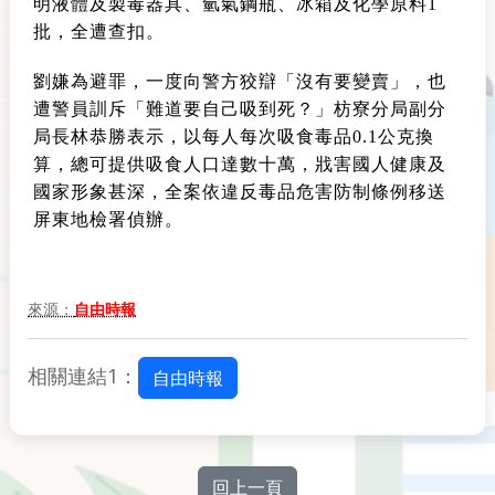
明液體及製毒器具、氫氣鋼瓶、冰箱及化學原料1
批，全遭查扣。
劉嫌為避罪，一度向警方狡辯「沒有要變賣」，也
遭警員訓斥「難道要自己吸到死？」枋寮分局副分
局長林恭勝表示，以每人每次吸食毒品0.1公克換
算，總可提供吸食人口達數十萬，戕害國人健康及
國家形象甚深，全案依違反毒品危害防制條例移送
屏東地檢署偵辦。
來源：
自由時報
相關連結1：
自由時報
回上一頁