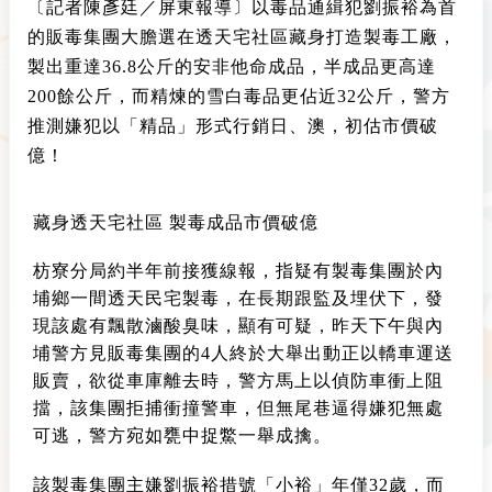
〔記者陳彥廷／屏東報導〕以毒品通緝犯劉振裕為首
的販毒集團大膽選在透天宅社區藏身打造製毒工廠，
製出重達36.8公斤的安非他命成品，半成品更高達
200餘公斤，而精煉的雪白毒品更佔近32公斤，警方
推測嫌犯以「精品」形式行銷日、澳，初估市價破
億！
藏身透天宅社區 製毒成品市價破億
枋寮分局約半年前接獲線報，指疑有製毒集團於內
埔鄉一間透天民宅製毒，在長期跟監及埋伏下，發
現該處有飄散滷酸臭味，顯有可疑，昨天下午與內
埔警方見販毒集團的4人終於大舉出動正以轎車運送
販賣，欲從車庫離去時，警方馬上以偵防車衝上阻
擋，該集團拒捕衝撞警車，但無尾巷逼得嫌犯無處
可逃，警方宛如甕中捉鱉一舉成擒。
該製毒集團主嫌劉振裕措號「小裕」年僅32歲，而