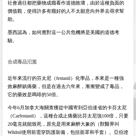
社會過往都把藥物成癮看作道德敗壞，由於這種負面的
價值觀，使得許多有癮好的人不太願意向外界去尋求幫
助。
墨西認為，如何應對這一公共危機將是美國的道德考
驗。
合成毒品氾濫
近年來流行的芬太尼（fentanil）化學品，本來是一種強
效麻醉鎮痛藥，但是在過去六年來，漸漸變成了毒品，
它的藥效是嗎啡的50倍。
今年6月加拿大海關查獲從中國寄到亞伯達省的卡芬太尼
（Carfentanil），這種合成止痛藥比芬太尼強100倍，只要
20毫克就能致死，原先是用來麻醉大象的（獸醫界叫
Wildnil使用前需穿防護裝備，包括面罩和手套）。亞伯逹