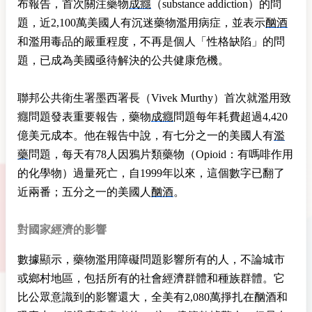
布報告，首次關注藥物
成癮
（substance addiction）的問
題，近2,100萬美國人有沉迷藥物濫用病症，並表示
酗酒
和濫用毒品的嚴重程度，不再是個人「性格缺陷」的問
題，已成為美國亟待解決的公共健康危機。
聯邦公共衛生署墨西署長（Vivek Murthy）首次就濫用致
癮問題發表重要報告，藥物
成癮
問題每年耗費超過4,420
億美元成本。他在報告中說，有七分之一的美國人有
濫
藥
問題，每天有78人因鴉片類藥物（Opioid：有嗎啡作用
的化學物）過量死亡，自1999年以來，這個數字已翻了
近兩番；五分之一的美國人
酗酒
。
對國家經濟的影響
數據顯示，藥物濫用障礙問題影響所有的人，不論城市
或鄉村地區，包括所有的社會經濟群體和種族群體。它
比公眾意識到的影響還大，全美有2,080萬掙扎在酗酒和