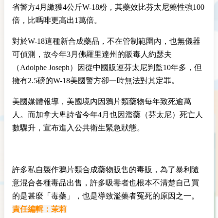
省警方4月繳獲4公斤W-18粉，其藥效比芬太尼藥性強100
倍，比嗎啡更高出1萬倍。
對於W-18這種新合成藥品，不在管制範圍內，也無儀器
可偵測，故今年3月佛羅里達州的販毒人約瑟夫
（Adolphe Joseph）因從中國販運芬太尼判監10年多，但
擁有2.5磅的W-18美國警方卻一時無法對其定罪。
美國媒體報導，美國境內因鴉片類藥物每年致死逾萬
人。而加拿大卑詩省今年4月也因濫藥（芬太尼）死亡人
數驟升，宣布進入公共衛生緊急狀態。
許多私自製作鴉片類合成藥物販售的毒販，為了暴利隨
意混合各種毒品出售，許多吸毒者也根本不清楚自己買
的是甚麼「毒藥」，也是導致濫藥者冤死的原因之一。
責任編輯：茉莉