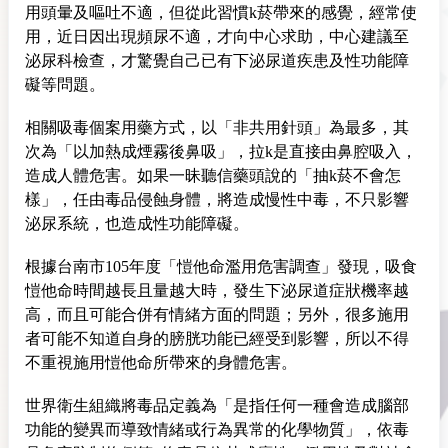
用頭暈及嘔吐不適，但從此習慣k菸帶來的感覺，經常使
用，近日因出現頻尿不適，才向中心求助，中心建議至
泌尿科檢查，才驚覺自己已有下泌尿道疾患及性功能障
礙等問題。
相關吸毒個案用藥方式，以「非共用針頭」為最多，其
次為「以加熱成煙霧後鼻吸」，拉k是直接由鼻腔吸入，
造成人體危害。如果一昧聽信藥頭說的「抽k菸不會怎
樣」，任由毒品侵蝕身體，將造成慢性中毒，不只影響
泌尿系統，也造成性功能障礙。
根據台南市105年度「愷他命濫用危害調查」發現，吸食
愷他命時間越長且量越大時，發生下泌尿道症狀機率越
高，而且可能合併有情緒方面的問題；另外，很多施用
者可能不知道自身的膀胱功能已經受到影響，所以不得
不重視施用愷他命所帶來的身體危害。
世界衛生組織將毒品定義為「是指任何一種會造成腦部
功能的變異而導致情緒或行為異常的化學物質」，依毒