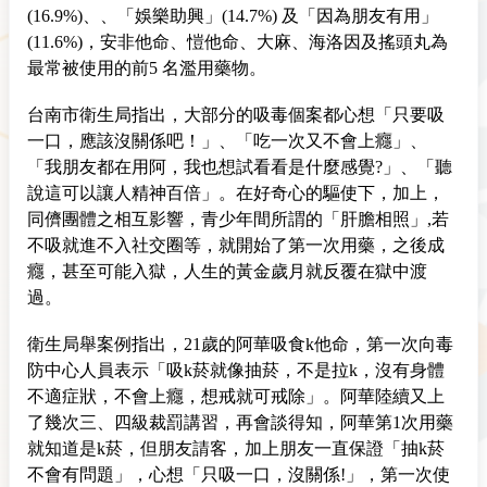
(16.9%)、、「娛樂助興」(14.7%) 及「因為朋友有用」
(11.6%)，安非他命、愷他命、大麻、海洛因及搖頭丸為
最常被使用的前5 名濫用藥物。
台南市衛生局指出，大部分的吸毒個案都心想「只要吸
一口，應該沒關係吧！」、「吃一次又不會上癮」、
「我朋友都在用阿，我也想試看看是什麼感覺?」、「聽
說這可以讓人精神百倍」。在好奇心的驅使下，加上，
同儕團體之相互影響，青少年間所謂的「肝膽相照」,若
不吸就進不入社交圈等，就開始了第一次用藥，之後成
癮，甚至可能入獄，人生的黃金歲月就反覆在獄中渡
過。
衛生局舉案例指出，21歲的阿華吸食k他命，第一次向毒
防中心人員表示「吸k菸就像抽菸，不是拉k，沒有身體
不適症狀，不會上癮，想戒就可戒除」。阿華陸續又上
了幾次三、四級裁罰講習，再會談得知，阿華第1次用藥
就知道是k菸，但朋友請客，加上朋友一直保證「抽k菸
不會有問題」，心想「只吸一口，沒關係!」，第一次使