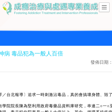
神病 毒品犯為一般人百倍
發佈日期：20
琴／台北報導〕追求一時刺激沾毒品，真的會搞壞身體、毀
衛學院院長陳為堅利用政府毒藥品資料庫研究，串連二○一○