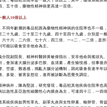
發現，毒品犯住院率是一般人十倍以上，其中，循環系統疾
四、五十倍，藥物性精神病更高達一百倍。
一般人10倍以上
，不同年齡層的毒品犯因為藥物性精神病的住院率也不一樣
至二十九歲、三十至三十九歲、四十至四十九歲，分別是一
、六十六．二六倍、七十六．四三倍、一○二．一二倍，是所
判可能以吸食安非他命為主。
義分院副院長、精神科醫師黃敏偉指出，安非他命與搖頭丸
劑，會加速大腦分泌多巴胺、血清素，產生愉悅感，但事後
鬱、空虛、難過感，搗亂大腦分泌機制，因此吸食長達半年
聽、多疑、被害妄想症，進而被診斷為思覺失調症。
精神病外，陳為堅說，研究發現，毒品犯其他疾病住院率也
病以急性及亞急性細菌性心內膜炎為主，可達四十三．一四
殖系統疾病如男性睪丸、副睪丸炎與女性卵巢、輸卵管、骨