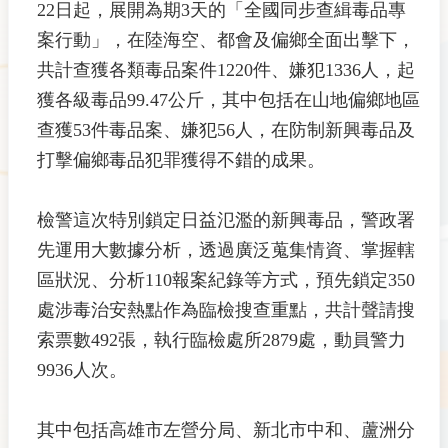
22日起，展開為期3天的「全國同步查緝毒品專
案行動」，在陸海空、都會及偏鄉全面出擊下，
共計查獲各類毒品案件1220件、嫌犯1336人，起
獲各級毒品99.47公斤，其中包括在山地偏鄉地區
查獲53件毒品案、嫌犯56人，在防制新興毒品及
打擊偏鄉毒品犯罪獲得不錯的成果。
檢警這次特別鎖定日益氾濫的新興毒品，警政署
先運用大數據分析，透過廣泛蒐集情資、掌握轄
區狀況、分析110報案紀錄等方式，預先鎖定350
處涉毒治安熱點作為臨檢搜查重點，共計聲請搜
索票數492張，執行臨檢處所2879處，動員警力
9936人次。
其中包括高雄市左營分局、新北市中和、蘆洲分