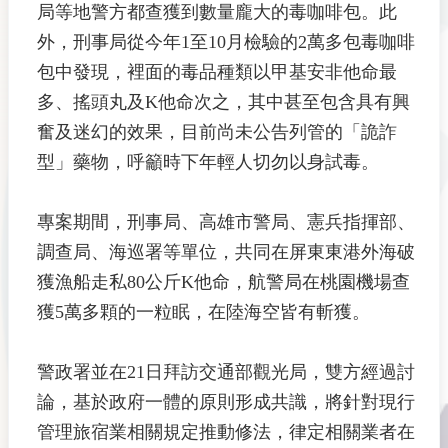
局等地警方都查獲到數量龐大的毒咖啡包。此
外，刑事局從今年1至10月檢驗的2萬多包毒咖啡
包中發現，裡面的毒品種類以甲基安非他命最
多、搖頭丸及K他命次之，其中甚至包含具有興
奮及迷幻的效果，目前尚未公告列管的「詭詐
型」藥物，呼籲時下年輕人切勿以身試毒。
專案期間，刑事局、高雄市警局、憲兵指揮部、
調查局、海巡署等單位，共同在屏東東港外海破
獲漁船走私80公斤K他命，航警局在桃園機場查
獲5萬多顆的一粒眠，在陸海空皆有斬獲。
警政署並在21日拜訪交通部觀光局，雙方經過討
論，基於政府一體的原則形成共識，將針對現行
管理旅宿業相關規定推動修法，律定相關業者在