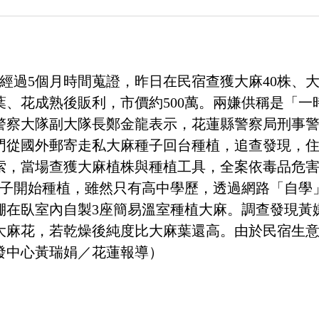
經過5個月時間蒐證，昨日在民宿查獲大麻40株、
、花成熟後販利，市價約500萬。兩嫌供稱是「
警察大隊副大隊長鄭金龍表示，花蓮縣警察局刑事
從國外郵寄走私大麻種子回台種植，追查發現，住
索，當場查獲大麻植株與種植工具，全案依毒品危
種子開始種植，雖然只有高中學歷，透過網路「自學
棚在臥室內自製3座簡易溫室種植大麻。調查發現黃
大麻花，若乾燥後純度比大麻葉還高。由於民宿生
發中心黃瑞娟／花蓮報導）