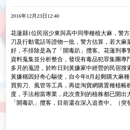
2016年12月23日12:40
花蓮縣1位民宿少東與高中同學種植大麻，警方
刀及行動電話等證物一批，警方估算，若大麻葉
好，不排除是為了「開毒趴」攬客。花蓮刑事
資料蒐集並分析整合，發現有毒品犯罪集團專門
多月的蒐證，於昨日到黃嫌家中經營的民宿搜
黃嫌稱因好奇心驅使，自今年8月起郵購大麻
買剪刀、風管等工具，再從淘寶網購置種植帳
度，手法相當專業，此次查到的植株都已開出
「開毒趴」攬客，目前還在深入追查中。（突