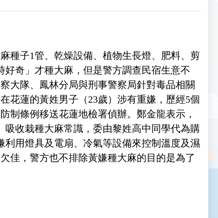
大麻種子1管、乾燥設備、植物生長燈、肥料、剪
一時好奇」才種大麻，但是警方調查民宿生意不
警察大隊、鳳林分局與刑事警察局針對毒品相關
在花蓮的黃姓男子（23歲）涉有重嫌，歷經5個
害防制條例移送花蓮地檢署偵辦。鄭金龍表示，
」吸收栽種大麻常識，委由黎姓高中同學代為購
嫌利用燈具及電扇、冷氣等設備來控制溫度及濕
意欠佳，警方也不排除黃嫌種大麻的目的是為了