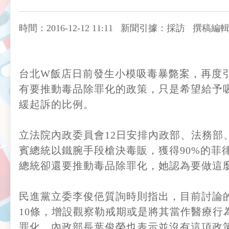
時間：2016-12-12 11:11
新聞引據：採訪
撰稿編
台北W飯店日前發生小模吸毒暴斃案，再度引
有要推動毒品除罪化的政策，只是希望給予
緩起訴的比例。
立法院內政委員會12日安排內政部、法務
賓總統以鐵腕手段槍決毒販，獲得90%的
總統卻還要推動毒品除罪化，她認為要做這
民進黨立委李俊俋質詢時則指出，目前討論
10條，增設觀察勒戒期或是將其當作醫療
罪化。內政部長葉俊榮也表示並沒有這項政