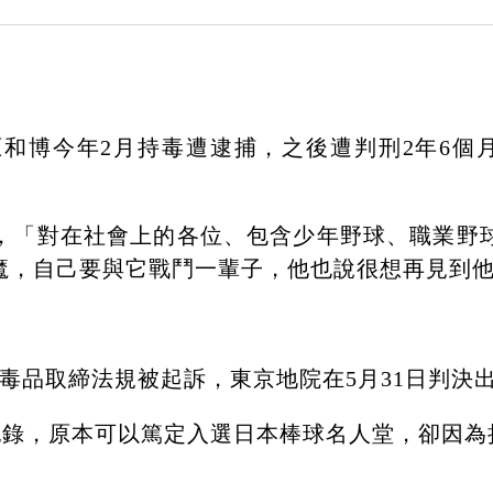
和博今年2月持毒遭逮捕，之後遭判刑2年6個
，「對在社會上的各位、包含少年野球、職業野
魔，自己要與它戰鬥一輩子，他也說很想再見到
毒品取締法規被起訴，東京地院在5月31日判決出
轟等紀錄，原本可以篤定入選日本棒球名人堂，卻因