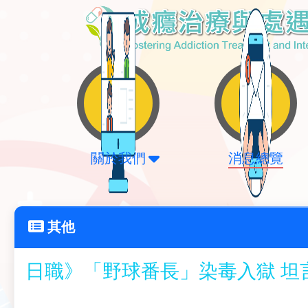
關於我們
消息總覽
其他
日職》「野球番長」染毒入獄 坦