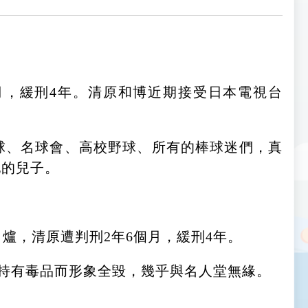
月，緩刑4年。清原和博近期接受日本電視台
球、名球會、高校野球、所有的棒球迷們，真
他的兒子。
爐，清原遭判刑2年6個月，緩刑4年。
為持有毒品而形象全毀，幾乎與名人堂無緣。