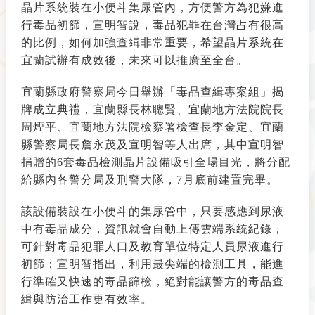
晶片系統裝在小便斗集尿管內，方便警方為犯嫌進
行毒品初篩，宣明智說，毒品犯罪在台灣占有很高
的比例，如何加強查緝非常重要，希望晶片系統在
宜蘭試辦有成效後，未來可以推廣至全台。
宜蘭縣政府警察局今日舉辦「毒品查緝專案組」揭
牌成立典禮，宜蘭縣長林聰賢、宜蘭地方法院院長
周煙平、宜蘭地方法院檢察署檢查長李金定、宜蘭
縣警察局長詹永茂及宣明智等人出席，其中宣明智
捐贈的6套毒品檢測晶片設備吸引全場目光，將分配
給縣內各警分局及刑警大隊，7月底前建置完畢。
該設備裝設在小便斗的集尿管中，只要感應到尿液
中有毒品成分，資訊就會自動上傳雲端系統紀錄，
可針對毒品犯罪人口及教育單位特定人員尿液進行
初篩；宣明智指出，利用最尖端的檢測工具，能進
行準確又快速的毒品篩檢，絕對能讓警方的毒品查
緝與防治工作更有效率。