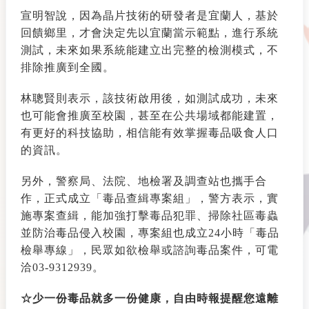
宣明智說，因為晶片技術的研發者是宜蘭人，基於
回饋鄉里，才會決定先以宜蘭當示範點，進行系統
測試，未來如果系統能建立出完整的檢測模式，不
排除推廣到全國。
林聰賢則表示，該技術啟用後，如測試成功，未來
也可能會推廣至校園，甚至在公共場域都能建置，
有更好的科技協助，相信能有效掌握毒品吸食人口
的資訊。
另外，警察局、法院、地檢署及調查站也攜手合
作，正式成立「毒品查緝專案組」，警方表示，實
施專案查緝，能加強打擊毒品犯罪、掃除社區毒蟲
並防治毒品侵入校園，專案組也成立24小時「毒品
檢舉專線」，民眾如欲檢舉或諮詢毒品案件，可電
洽03-9312939。
☆少一份毒品就多一份健康，自由時報提醒您遠離