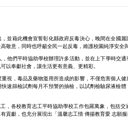
出，並藉此機會宣誓彰化縣政府反毒決心，晚間在全國麗
最高敬意，同時也呼籲全民一起反毒，維護校園純淨安全
0多人，他們平時協助學校辦理許多活動，並在上下學時交
也可以奉獻社會，讓生活更有意義、更精彩。
度重視，毒品及藥物濫用所造成的影響，不僅危害個人健
藥物濫用快速篩檢試劑每月不預警的抽檢，以試劑檢驗尿液檢
育志工，各校教育志工平時協助學校工作包羅萬象，包括交
有貢獻，也充分展現出「溫馨志工情 傳揚教育愛 志願服