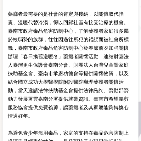
藥癮者最需要的是社會的肯定與接納，以關懷取代指
責、溫暖代替冷漠，得以回歸社區有接受治療的機會。
臺南市政府毒品危害防制中心，了解藥癮者家庭很多屬
於較弱勢的族群，往往因過往所犯的錯誤而被社會所標
籤，臺南市政府毒品危害防制中心於春節前夕加強關懷
辦理「春日換舊送暖冬」藥癮者關懷活動，連結財團法
人臺灣更生保護會臺南分會、財團法人台灣兒童暨家庭
扶助基金會、臺南市承恩功德會等提供關懷物資，以及
結合國立成功大學醫學院附設醫院辦理藥癮者關懷活
動，當天邀請法律扶助基金會提供法律諮詢、勞動部勞
動力發展署雲嘉南分署提供就業資訊、臺南市希望義剪
服務協會提供免費義剪，讓藥癮者及其家屬能夠轉換心
情過好年。
為避免青少年濫用毒品，家庭的支持在毒品危害防制上