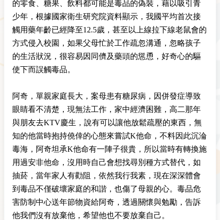
的零食、糖果、飲料都可能是毒品的偽裝，藉以吸引青
少年，根據國家衛生研究院資料顯示，我國平均首次接
觸用藥年齡已經降至12.5歲，甚至以上線拉下線老鼠會的
方式侵入校園，如果父母忙於工作疏忽溝通，忽略孩子
的生活狀況，很容易因同儕及藥頭的慫恿，好奇心的驅
使下而誤觸毒品。
阿奇，單親家庭長大，案母患有糖尿病，因併發症導致
眼睛看不清楚，現無法工作，家中經濟困難，高二那年
與朋友去KTV慶生，說有可以讓他放鬆疏壓的東西，無
知的他當時抱持僥倖的心態來嘗試K他命，不料因此沉淪
毒海，阿奇坦承K他命有一陣子很貴，所以當時有轉換施
用過安非他命，沒用時自己會想找尋別種方式替代，如
抽菸，當年家人有勸阻，依然我行我素，現在深深體會
到毒品不僅破壞家庭的和諧，也傷了母親的心。毒品危
害防制中心送年節物資給阿奇，透過關懷與勉勵，告訴
他我們沒有放棄他，希望他也不要放棄自己。