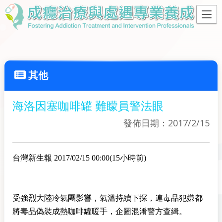
其他
海洛因塞咖啡罐 難矇員警法眼
發佈日期：2017/2/15
台灣新生報 2017/02/15 00:00(15小時前)
受強烈大陸冷氣團影響，氣溫持續下探，連毒品犯嫌都
將毒品偽裝成熱咖啡罐暖手，企圖混淆警方查緝。