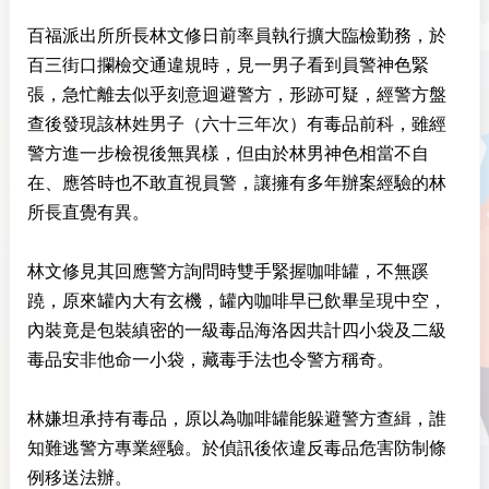
百福派出所所長林文修日前率員執行擴大臨檢勤務，於
百三街口攔檢交通違規時，見一男子看到員警神色緊
張，急忙離去似乎刻意迴避警方，形跡可疑，經警方盤
查後發現該林姓男子（六十三年次）有毒品前科，雖經
警方進一步檢視後無異樣，但由於林男神色相當不自
在、應答時也不敢直視員警，讓擁有多年辦案經驗的林
所長直覺有異。
林文修見其回應警方詢問時雙手緊握咖啡罐，不無蹊
蹺，原來罐內大有玄機，罐內咖啡早已飲畢呈現中空，
內裝竟是包裝縝密的一級毒品海洛因共計四小袋及二級
毒品安非他命一小袋，藏毒手法也令警方稱奇。
林嫌坦承持有毒品，原以為咖啡罐能躲避警方查緝，誰
知難逃警方專業經驗。於偵訊後依違反毒品危害防制條
例移送法辦。