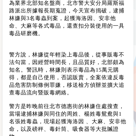
為業界北部知名盤商，北市警大安分局羅斯福
路派出所據報長期蒐證，今天宣布搗破，逮捕
林嫌與3名毒蟲到案，起獲海洛因、安非他
命、大麻等各式毒品，還查扣分裝使用的一具
毒品研磨機。
警方說，林嫌從年輕染上毒品後，從事販毒不
法勾當，因經營時間長，且品質好，北部頗為
知名。警訊時，林嫌則表示毒品為15萬元購
得，都是自己使用，否認販賣，全案依違反毒
品危害防制條例罪嫌，移送檢方偵辦並擴大追
查毒品流向暨販毒網絡。
警方是昨晚前往北市德惠街的林嫌住處搜查，
當場逮捕林嫌與同住的周姓、楊姓毒鴛鴦與1
名張姓毒蟲，現場起獲海洛因 、大麻、安非他
命，以及磅秤、毒針筒、吸食器等大批贓證