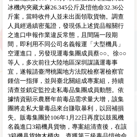
冰機內夾藏大麻26.345公斤及愷他命32.36公
斤案，當時收件人並未出面領取貨物。調查
人員經過縝密蒐證，發現係上述貨品報關行
之進口申報作業違反常態，且間隔一段期
間，即利用不同公司名義報運「大型機具」
空運進口，另發現運毒集團成員蔡○○、徐○○
等人，多次前往大陸地區深圳謀議運毒事
宜，遂報請臺灣桃園地方法院檢察署檢察官
鍾信一指揮，並與臺北關組成專案組，持續
清查並鎖定監控走私毒品集團成員動態。依
據情資顯示農曆年前毒品需求量大增，該集
團將走私大量毒品來台賺取暴利，以回補損
失。販毒集團於106年1月22日再度以鼓風機
名義進口3箱機具貨物，專案組清查後，在該
3箱機具貨物木櫃內，查獲第三級毒品愷他命