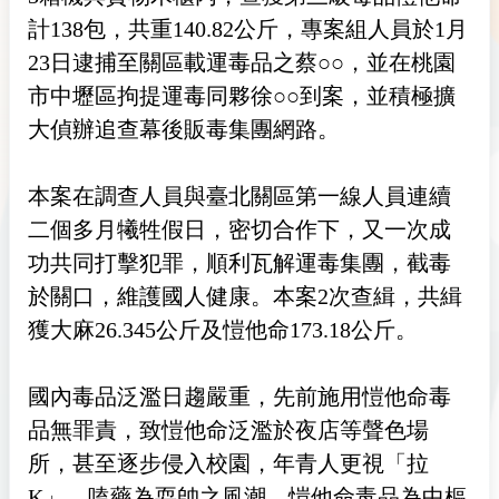
計138包，共重140.82公斤，專案組人員於1月
23日逮捕至關區載運毒品之蔡○○，並在桃園
市中壢區拘提運毒同夥徐○○到案，並積極擴
大偵辦追查幕後販毒集團網路。
本案在調查人員與臺北關區第一線人員連續
二個多月犧牲假日，密切合作下，又一次成
功共同打擊犯罪，順利瓦解運毒集團，截毒
於關口，維護國人健康。本案2次查緝，共緝
獲大麻26.345公斤及愷他命173.18公斤。
國內毒品泛濫日趨嚴重，先前施用愷他命毒
品無罪責，致愷他命泛濫於夜店等聲色場
所，甚至逐步侵入校園，年青人更視「拉
K」、嗑藥為耍帥之風潮。愷他命毒品為中樞