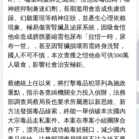
神經抑制兼迷幻劑，長期濫用會造成焦慮煩
躁、幻聽重現等精神症狀，並產生心理依賴
現象、極易傷害腎臟及泌尿系統，因吸食愷
他命造成膀胱萎縮需包尿布「拉愷一時，尿
布一世」，甚至因腎臟損壞而需終身洗腎，
國人不可不慎，本次查獲之愷他命可供500萬
人吸食，影響社會治安極鉅。
蔡總統上任以來，將打擊毒品犯罪列為施政
重點，指示各查緝機關全力投入偵辦，法務
部調查局蔡局長也要求所屬應以新思維、新
方法發掘毒品線索，終能一舉偵破本次國內
大宗毒品走私案件。本案在專案小組團隊合
作下，漂亮出擊成功截毒於關口，減少國內
毒品供給，法務部調查局呼籲不法之徒不要