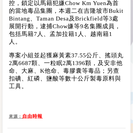
控，鎖定以馬籍犯嫌Chow Km Yuen為首
的當地毒品集團，本週二在吉隆坡市Bukit
Bintang、Taman Desa及Brickfield等3處
展開行動，逮捕Chow嫌等9名集團成員，
包括馬籍7人、孟加拉籍1人、越南籍1
人。
專案小組並起獲麻黃素37.55公斤、搖頭丸
2萬6687顆、一粒眠2萬1396顆，及安非他
命、大麻、K他命、毒膠囊等毒品；另查
扣碘、紅磷、鹽酸等數十公斤製毒原料與
工具。
自由時報
來源：