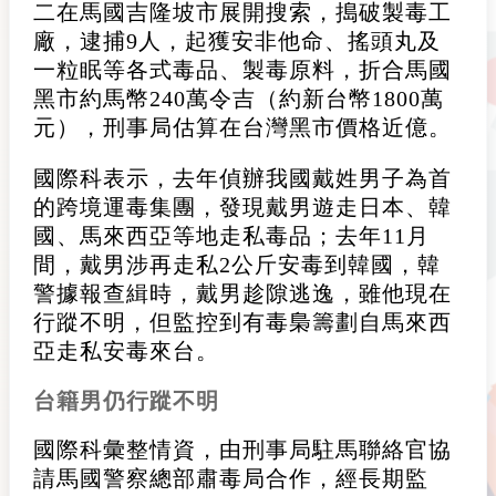
二在馬國吉隆坡市展開搜索，搗破製毒工
廠，逮捕9人，起獲安非他命、搖頭丸及
一粒眠等各式毒品、製毒原料，折合馬國
黑市約馬幣240萬令吉（約新台幣1800萬
元），刑事局估算在台灣黑市價格近億。
國際科表示，去年偵辦我國戴姓男子為首
的跨境運毒集團，發現戴男遊走日本、韓
國、馬來西亞等地走私毒品；去年11月
間，戴男涉再走私2公斤安毒到韓國，韓
警據報查緝時，戴男趁隙逃逸，雖他現在
行蹤不明，但監控到有毒梟籌劃自馬來西
亞走私安毒來台。
台籍男仍行蹤不明
國際科彙整情資，由刑事局駐馬聯絡官協
請馬國警察總部肅毒局合作，經長期監