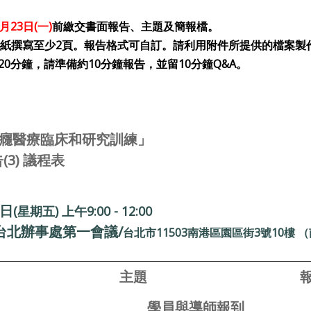
0月23日(一)
前繳交書面報告、主題及簡報檔。
以A4紙撰寫至少2頁。報告格式可自訂。請利用附件所提供的檔案
人20分鐘，請準備約10分鐘報告，並留10分鐘Q&A。
成癮醫療臨床和研究訓練」
(3)
議程表
7日
(星期五) 上午9:00 - 12:00
台北辦事處第一會議/
台北市11503南港區園區街3號10樓
主題
學員與導師報到