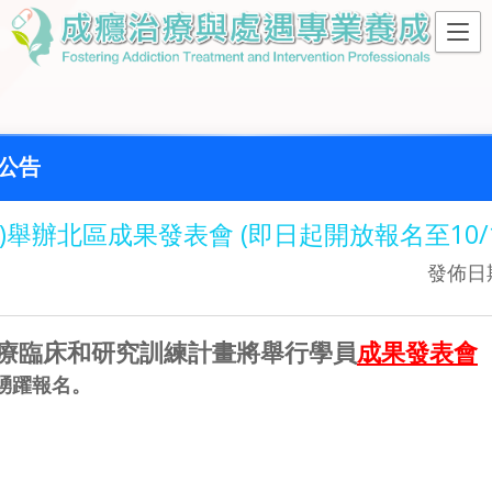
公告
7(五)舉辦北區成果發表會 (即日起開放報名至10/
發佈日期
療臨床和研究訓練計畫將舉行學員
成果發表會
踴躍報名。