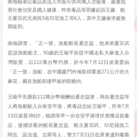
南地檢署以毒品若流入市面可供30萬人次吸食，嚴重戕
害社會治安及國人健康，昨依毒品等罪嫌起訴王嫌、船
主夏宗武兄弟與3名印尼漁工等6人，其中王嫌被求處無
期徒刑。
南檢調查，「正一號」漁船船長夏忠益，他弟弟夏宗武
是該漁船船主，50歲的王喻平欲從中國走私大麻進入台
灣販賣，以112萬台幣代價，於今年7月12日凌晨委由
「正一號」漁船，在中國廈門外海取得重達271公斤的大
麻花，藏在漁船前後甲板的暗艙內。
王喻平先匯款112萬台幣報酬給夏忠益後，再由夏忠益等
人將漁船駛入台南安平港，將毒品交給王喻平，所幸7月
13日凌晨3時許，檢調等早一步在安平港埋伏查獲這批毒
品，逮捕涉案的船長夏忠益、船主夏宗武、印尼籍漁工
阿吉、諾吉溫、古斯等人，警方7月21日在屏東逮到毒梟