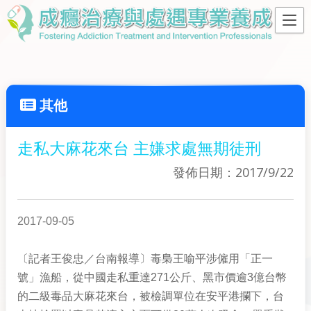
其他
走私大麻花來台 主嫌求處無期徒刑
發佈日期：2017/9/22
2017-09-05
〔記者王俊忠／台南報導〕毒梟王喻平涉僱用「正一
號」漁船，從中國走私重達271公斤、黑市價逾3億台幣
的二級毒品大麻花來台，被檢調單位在安平港攔下，台