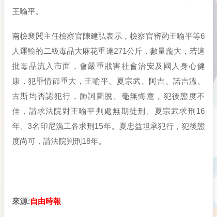
王喻平。
南檢襄閱主任檢察官陳建弘表示，檢察官審酌王喻平等6
人運輸的二級毒品大麻花重達271公斤，數量龐大，若這
批毒品流入市面，會嚴重戕害社會治安及國人身心健
康，犯罪情節重大，王喻平、夏宗武、阿吉、諾吉溫、
古斯均否認犯行，飾詞圖脫、毫無悔意，犯後態度不
佳，請求法院對王喻平判處無期徒刑、夏宗武求刑16
年、3名印尼漁工各求刑15年。夏忠益坦承犯行，犯後態
度尚可，請法院判刑18年。
來源:
自由時報