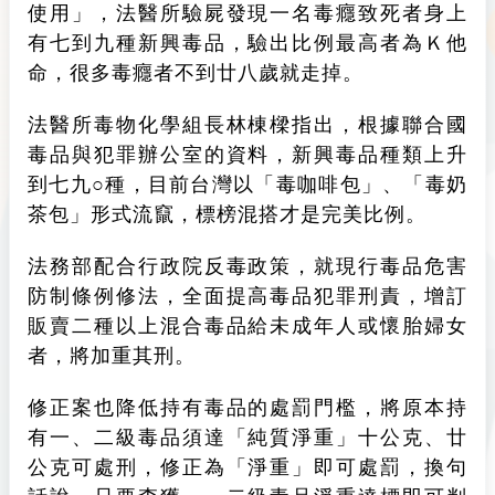
使用」，法醫所驗屍發現一名毒癮致死者身上
有七到九種新興毒品，驗出比例最高者為Ｋ他
命，很多毒癮者不到廿八歲就走掉。
法醫所毒物化學組長林棟樑指出，根據聯合國
毒品與犯罪辦公室的資料，新興毒品種類上升
到七九○種，目前台灣以「毒咖啡包」、「毒奶
茶包」形式流竄，標榜混搭才是完美比例。
法務部配合行政院反毒政策，就現行毒品危害
防制條例修法，全面提高毒品犯罪刑責，增訂
販賣二種以上混合毒品給未成年人或懷胎婦女
者，將加重其刑。
修正案也降低持有毒品的處罰門檻，將原本持
有一、二級毒品須達「純質淨重」十公克、廿
公克可處刑，修正為「淨重」即可處罰，換句
話說，只要查獲一、二級毒品淨重達標即可判