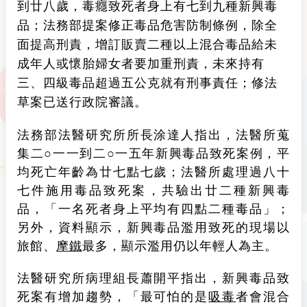
到廿八歲，毒癮致死者身上有七到九種新興毒
品；法務部提案修正毒品危害防制條例，除全
面提高刑責，增訂販賣二種以上混合毒品給未
成年人或懷胎婦女者要加重刑責，未來持有
三、四級毒品超過五公克就有刑事責任；修法
草案已送行政院審議。
法務部法醫研究所所長涂達人指出，法醫所蒐
集二○一一到二○一五年新興毒品致死案例，平
均死亡年齡為廿七點七歲；法醫所處理過八十
七件施用毒品致死案，共驗出廿二種新興毒
品，「一名死者身上平均有四點二種毒品」；
另外，資料顯示，新興毒品濫用致死的現場以
旅館、
摩鐵
最多，顯示濫用仍以年輕人為主。
法醫研究所病理組長蕭開平指出，新興毒品致
死案有增加趨勢，「最可怕的是
吸毒
者會混合