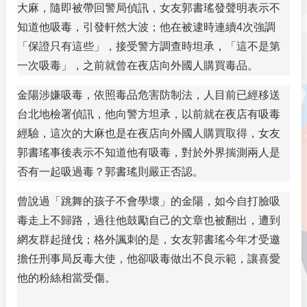
大麻，隨即被帶回警局偵訊，女友郭書瑤發聲明表示不
知道他吸毒，引發軒然大波；他在被逮時連續4次強調
「保證只有這些」，接受警方調查時坦承，「這不是第
一次吸毒」，之前就曾在夜店向外國人購買毒品。
金陽涉嫌吸毒，依照毒品危害防制法，人目前已經移送
台北地檢署偵訊，他向警方坦承，以前就在夜店有吸毒
經驗，這次的大麻也是在夜店向外國人購買取得，女友
郭書瑤事後表示不知道他有吸毒，對於外界揣測兩人是
否有一起吸過毒？郭書瑤則嚴正否認。
曾說過「跳舞的孩子不會學壞」的金陽，如今自打臉吸
毒走上不歸路，過往他鼓勵自己的文章也被翻出，遭到
網友群起撻伐；格外諷刺的是，女友郭書瑤今年才受邀
擔任刑事局反毒大使，他卻吸毒做出不良示範，讓喜愛
他的粉絲相當受傷。