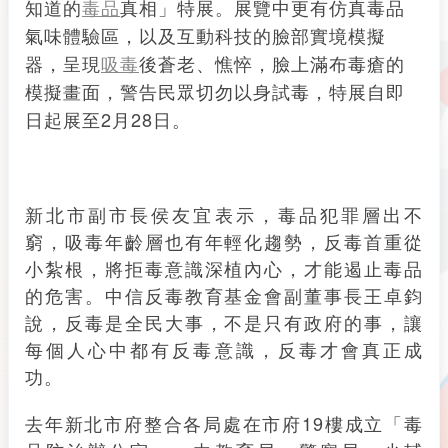
知道的
毒品
真相」特展。展覽中更有仿真毒品
氣味體驗區，以及互動科技的臉部實境模擬
器，呈現
吸毒
後蒼老、憔悴，臉上滿布毒瘡的
模擬畫面，警告民眾切勿以身試毒，特展自即
日起展至2月28日。
新北市副市長侯友宜表示，毒品犯罪層出不
窮，吸毒年齡層也有年輕化趨勢，反毒首重從
小紮根，將拒毒意識深植內心，才能遏止毒品
的危害。中信反毒教育基金會副董事長王卓鈞
說，反毒是全民大事，不是只有政府的事，讓
每個人心中都有反毒意識，反毒才會真正成
功。
去年新北市府整合各局處在市府19樓成立「毒