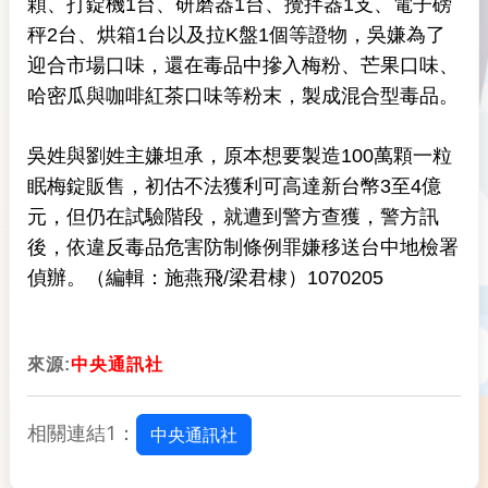
顆、打錠機1台、研磨器1台、攪拌器1支、電子磅
秤2台、烘箱1台以及拉K盤1個等證物，吳嫌為了
迎合市場口味，還在毒品中摻入梅粉、芒果口味、
哈密瓜與咖啡紅茶口味等粉末，製成混合型毒品。
吳姓與劉姓主嫌坦承，原本想要製造100萬顆一粒
眠梅錠販售，初估不法獲利可高達新台幣3至4億
元，但仍在試驗階段，就遭到警方查獲，警方訊
後，依違反毒品危害防制條例罪嫌移送台中地檢署
偵辦。（編輯：施燕飛/梁君棣）1070205
來源:
中央通訊社
相關連結1：
中央通訊社