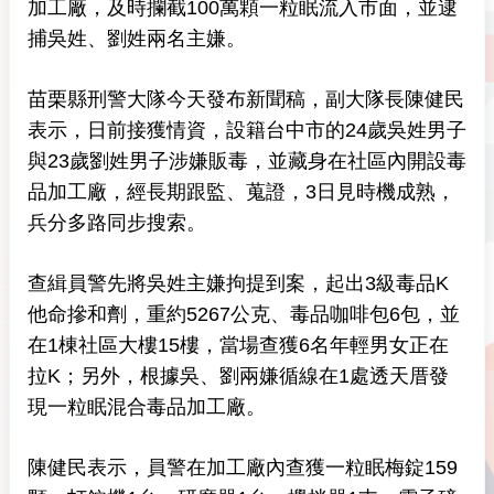
加工廠，及時攔截100萬顆一粒眠流入市面，並逮
捕吳姓、劉姓兩名主嫌。
苗栗縣刑警大隊今天發布新聞稿，副大隊長陳健民
表示，日前接獲情資，設籍台中市的24歲吳姓男子
與23歲劉姓男子涉嫌販毒，並藏身在社區內開設毒
品加工廠，經長期跟監、蒐證，3日見時機成熟，
兵分多路同步搜索。
查緝員警先將吳姓主嫌拘提到案，起出3級毒品K
他命摻和劑，重約5267公克、毒品咖啡包6包，並
在1棟社區大樓15樓，當場查獲6名年輕男女正在
拉K；另外，根據吳、劉兩嫌循線在1處透天厝發
現一粒眠混合毒品加工廠。
陳健民表示，員警在加工廠內查獲一粒眠梅錠159