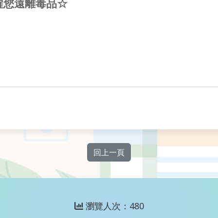
醒您遠離毒品☆
回上一頁
瀏覽人次：480