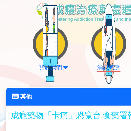
關於我們
消息總覽
其他
成癮藥物「卡痛」恐竄台 食藥署