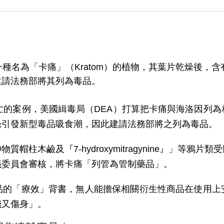
種名為「卡痛」（Kratom）的植物，其葉片乾燥後，
建請法務部將其列為毒品。
亡的案例，美國緝毒局（DEA）打算把卡痛與海洛因列
恐引發新型毒品吸食潮，因此建請法務部將之列為毒品。
柱木鹼及『7-hydroxymitragynine』」等
議委員會審核，將卡痛「列管為管制藥品」。
品的「療效」背書，無人能擔保相關衍生性商品在使用上
錢又傷身」。