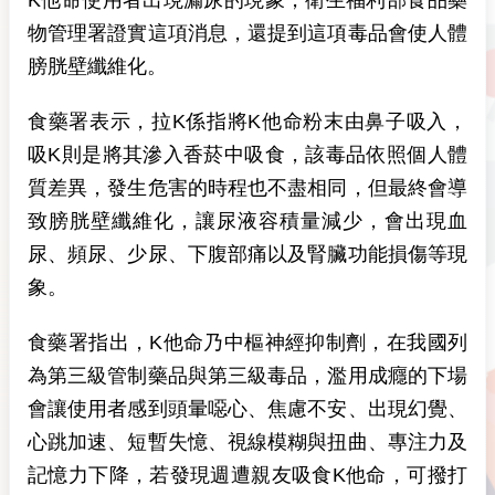
物管理署證實這項消息，還提到這項毒品會使人體
膀胱壁纖維化。
食藥署表示，拉K係指將K他命粉末由鼻子吸入，
吸K則是將其滲入香菸中吸食，該毒品依照個人體
質差異，發生危害的時程也不盡相同，但最終會導
致膀胱壁纖維化，讓尿液容積量減少，會出現血
尿、頻尿、少尿、下腹部痛以及腎臟功能損傷等現
象。
食藥署指出，K他命乃中樞神經抑制劑，在我國列
為第三級管制藥品與第三級毒品，濫用成癮的下場
會讓使用者感到頭暈噁心、焦慮不安、出現幻覺、
心跳加速、短暫失憶、視線模糊與扭曲、專注力及
記憶力下降，若發現週遭親友吸食K他命，可撥打