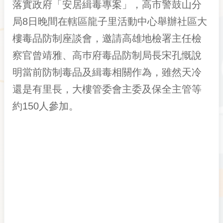
落實政府「安居緝毒專案」，高市警鼓山分
局8日晚間在轄區龍子里活動中心舉辦社區大
樓毒品防制座談會，邀請高雄地檢署主任檢
察官曾靖雅、高巿府毒品防制局長宋孔慨說
明當前防制毒品及緝毒相關作為，雖然天冷
還是有里長，大樓管委會主委及保全主管等
約150人參加。