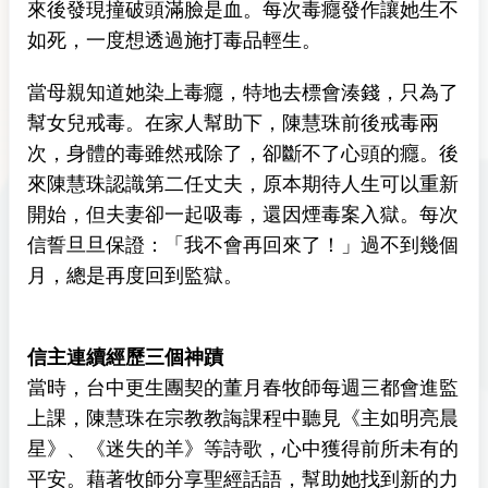
來後發現撞破頭滿臉是血。每次毒癮發作讓她生不
如死，一度想透過施打毒品輕生。
當母親知道她染上毒癮，特地去標會湊錢，只為了
幫女兒戒毒。在家人幫助下，陳慧珠前後戒毒兩
次，身體的毒雖然戒除了，卻斷不了心頭的癮。後
來陳慧珠認識第二任丈夫，原本期待人生可以重新
開始，但夫妻卻一起吸毒，還因煙毒案入獄。每次
信誓旦旦保證：「我不會再回來了！」過不到幾個
月，總是再度回到監獄。
信主連續經歷三個神蹟
當時，台中更生團契的董月春牧師每週三都會進監
上課，陳慧珠在宗教教誨課程中聽見《主如明亮晨
星》、《迷失的羊》等詩歌，心中獲得前所未有的
平安。藉著牧師分享聖經話語，幫助她找到新的力