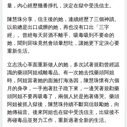
量，內心經歷幾番掙扎，決定在獄中受洗信主。
陳慧珠分享，信主後的她，連續經歷了三個神蹟。
以前總是出口成髒的她，再也沒有口出「三字
經」。曾經每天菸酒不離手、吸毒吸到不要命的
她，聞到菸味竟然會頭暈想吐，讓她更下定決心要
重新生活。
立志洗心革面重新做人的她，多次試著規勸曾經認
識的藥頭阿姐戒離毒品。有一次她去找藥頭阿姐
時，阿姐當著她的面施打海洛因，陳慧珠懷有六個
月的身孕，一手抱著肚子跪下來，一邊哭著規勸藥
頭阿姐不要再吸毒了，兩個人於是抱著痛哭。藥頭
阿姐被抓入獄後，陳慧珠持續不斷寫信鼓勵她，向
她傳福音。後來阿姐也在獄中受洗信主，出獄後不
再碰毒品並努力工作，重新過著全新的生活。