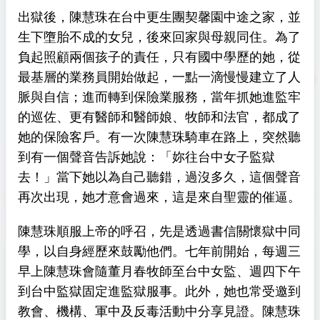
出獄後，陳慧珠在台中更生團契馨園中途之家，並
生下墮胎不成的女兒，後來回家與母親同住。為了
負起照顧兩個孩子的責任，只有國中學歷的她，從
最基層的業務員開始做起，一點一滴慢慢建立了人
脈與自信；進而轉到保險業服務，當年抓她進監牢
的巡佐、更有醫師和醫師娘、牧師和法官，都成了
她的保險客戶。有一次陳慧珠騎車在路上，突然聽
到有一個聲音告訴她說：「妳往台中女子監獄
去！」當下她以為自己聽錯，過沒多久，這個聲音
再次出現，她才意會過來，這是來自聖靈的催逼。
陳慧珠順服上帝的呼召，先是透過書信關懷獄中同
學，以自身經歷來鼓勵他們。七年前開始，每週三
早上陳慧珠會隨董月春牧師至台中女監、週四下午
到台中監獄固定進監獄服事。此外，她也常受邀到
教會、機構、軍中及反毒活動中分享見證。陳慧珠