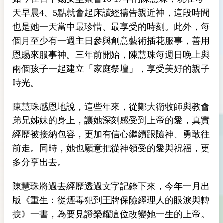
天早晨4、5點就會起床讀經禱告親近神，這段時間
也是她一天當中最珍惜、最享受的時刻。此外，每
個月至少有一週主日參與創意藝術插花服事，善用
恩賜來服事神。三年前開始，陳慧珠每週日晚上與
兩個孩子一起建立「家庭祭壇」，享受美好的親子
時光。
陳慧珠感恩地說，這些年來，從鄭大衛牧師與教會
弟兄姊妹的身上，讓她深刻感受到上帝的愛，真實
經歷被接納包容，更加有信心繼續跟隨神、勇敢往
前走。同時，她也願意把從神領受的愛與祝福，更
多分享出去。
陳慧珠將過去經歷透過文字記錄下來，今年一月出
版《重生：從煙毒犯到王牌保險經理人的眼淚與轉
捩》一書，為要見證榮耀這位改變她一生的上帝。