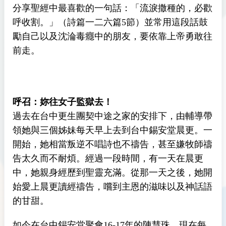
分享聖經中最喜歡的一句話：「流淚撒種的，必歡
呼收割。」（詩篇一二六篇5節）並常用這段話鼓
勵自己以及沈淪毒癮中的朋友，要依靠上帝勇敢往
前走。
呼召：妳往女子監獄去！
過去在台中更生團契中途之家的安排下，由輔導帶
領她與三個姊妹每天早上去到台中錫安堂晨更。一
開始，她相當叛逆不唱詩也不禱告，甚至嫌牧師禱
告太久而不耐煩。經過一段時間，有一天在晨更
中，她親身經歷到聖靈充滿。從那一天之後，她開
始愛上晨更讀經禱告，嚐到主恩的滋味以及神話語
的甘甜。
如今在台中錫安堂聚會16-17年的陳慧珠，現在每