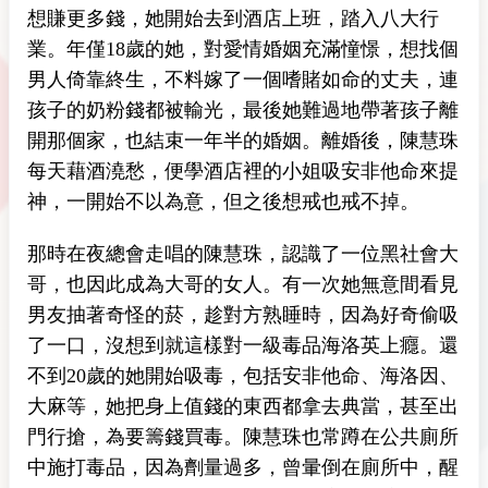
想賺更多錢，她開始去到酒店上班，踏入八大行
業。年僅18歲的她，對愛情婚姻充滿憧憬，想找個
男人倚靠終生，不料嫁了一個嗜賭如命的丈夫，連
孩子的奶粉錢都被輸光，最後她難過地帶著孩子離
開那個家，也結束一年半的婚姻。離婚後，陳慧珠
每天藉酒澆愁，便學酒店裡的小姐吸安非他命來提
神，一開始不以為意，但之後想戒也戒不掉。
那時在夜總會走唱的陳慧珠，認識了一位黑社會大
哥，也因此成為大哥的女人。有一次她無意間看見
男友抽著奇怪的菸，趁對方熟睡時，因為好奇偷吸
了一口，沒想到就這樣對一級毒品海洛英上癮。還
不到20歲的她開始吸毒，包括安非他命、海洛因、
大麻等，她把身上值錢的東西都拿去典當，甚至出
門行搶，為要籌錢買毒。陳慧珠也常蹲在公共廁所
中施打毒品，因為劑量過多，曾暈倒在廁所中，醒