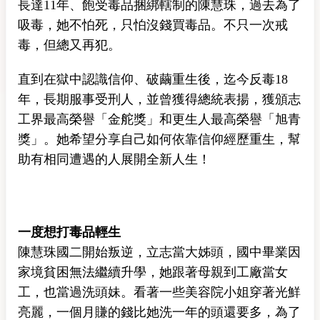
長達11年、飽受毒品捆綁轄制的陳慧珠，過去為了
吸毒，她不怕死，只怕沒錢買毒品。不只一次戒
毒，但總又再犯。
直到在獄中認識信仰、破繭重生後，迄今反毒18
年，長期服事受刑人，並曾獲得總統表揚，獲頒志
工界最高榮譽「金舵獎」和更生人最高榮譽「旭青
獎」。她希望分享自己如何依靠信仰經歷重生，幫
助有相同遭遇的人展開全新人生！
一度想打毒品輕生
陳慧珠國二開始叛逆，立志當大姊頭，國中畢業因
家境貧困無法繼續升學，她跟著母親到工廠當女
工，也當過洗頭妹。看著一些美容院小姐穿著光鮮
亮麗，一個月賺的錢比她洗一年的頭還要多，為了