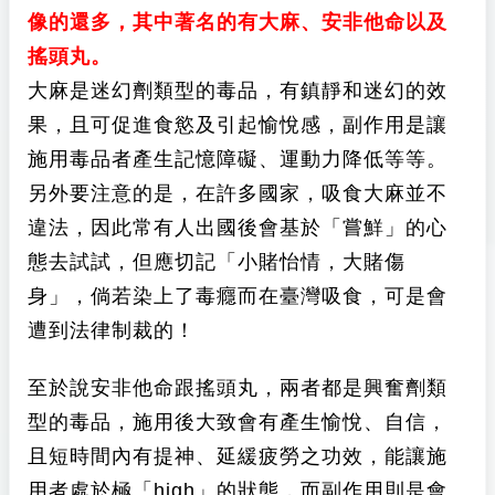
像的還多，其中著名的有大麻、安非他命以及
搖頭丸。
大麻是迷幻劑類型的毒品，有鎮靜和迷幻的效
果，且可促進食慾及引起愉悅感，副作用是讓
施用毒品者產生記憶障礙、運動力降低等等。
另外要注意的是，在許多國家，吸食大麻並不
違法，因此常有人出國後會基於「嘗鮮」的心
態去試試，但應切記「小賭怡情，大賭傷
身」，倘若染上了毒癮而在臺灣吸食，可是會
遭到法律制裁的！
至於說安非他命跟搖頭丸，兩者都是興奮劑類
型的毒品，施用後大致會有產生愉悅、自信，
且短時間內有提神、延緩疲勞之功效，能讓施
用者處於極「high」的狀態，而副作用則是會