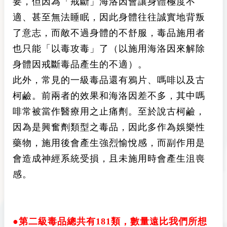
要，但因為「戒斷」海洛因會讓身體極度不
適、甚至無法睡眠，因此身體往往誠實地背叛
了意志，而敵不過身體的不舒服，毒品施用者
也只能「以毒攻毒」了（以施用海洛因來解除
身體因戒斷毒品產生的不適）。
此外，常見的一級毒品還有鴉片、嗎啡以及古
柯鹼。前兩者的效果和海洛因差不多，其中嗎
啡常被當作醫療用之止痛劑。至於說古柯鹼，
因為是興奮劑類型之毒品，因此多作為娛樂性
藥物，施用後會產生強烈愉悅感，而副作用是
會造成神經系統受損，且未施用時會產生沮喪
感。
●第二級毒品總共有181類，數量遠比我們所想