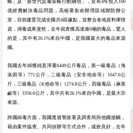
略」及「新世代反毒策略行動綱領」，宣布4年投入100
億經費解決毒品問題，高檢署銜命辦理區域聯防辦公
室，目前建置完成全國共6區據點，並整合各地資料庫情
資，掃毒成果斐然，去年就查獲高達逾6噸的毒品，驚人
的是，其中有26.1%來自中國，是我國最大的毒品來源
國。
我國去年緝獲純直淨重6449公斤毒品，第一級毒品（海
洛因等）771公斤，二級毒品（安非他命等）1047.6公
斤，三級毒品（K他命等）1274.8公斤，四級毒品（麻黃
鹼等）3356.6公斤，其中共有26.1%來自中國，是最大宗
來源。
跨國緝毒方面，我國透過警政署及調查局與他國接觸，
藉由案件協查、共同偵辦等方式合作，成效良好，去年