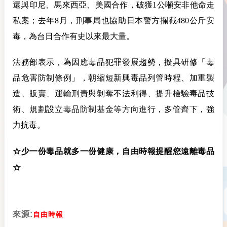
還與印尼、馬來西亞、美國合作，破獲1公噸安非他命走
私案；去年8月，刑事局也協助日本警方攔截480公斤安
毒，為台日合作有史以來最大量。
法務部表示，為因應毒品犯罪發展趨勢，擬具研修「毒
品危害防制條例」，朝縮短新興毒品列管時程、加重製
造、販賣、運輸刑責與剝奪不法利得、提升檢驗毒品技
術、規劃設立毒品防制基金等方向進行，多管齊下，強
力抗毒。
☆少一份毒品就多一份健康，自由時報提醒您遠離毒品
☆
來源:
自由時報