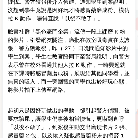
撻伐。警方獲報後介入偵辦、通知學生到案說明，
沒想到學生竟說是因好玩才將感冒藥磨成粉、模仿
拉 K 動作，嚇得直說「以後不敢了」。
臉書社群「黑色豪門企業」流傳一段上課磨 K 粉
的影片，引發網友關注，痛批在教室吸毒實在太誇
張！警方獲報後，昨（ 27 ）日晚間通知影片中的
學生到案，學生在教官陪同下至警局說明，向警方
表示曾在校外看過其他人拉 K 動作，一時興起就
在下課時將感冒藥磨成粉，展現給其他同學看，並
無真的吸入，而一旁圍觀的同學也出於好玩心態，
將影片拍下上傳至網路。
起初只是因好玩做出的舉動，卻引起警方偵辦、被
要求驗尿，讓學生們事後相當懊悔，更嚇到直呼
「以後不敢了」，到案後主動交出磨錠卡片 2 張、
感冒藥 2 包，以及捲入疑似感冒藥粉末的捲菸 1