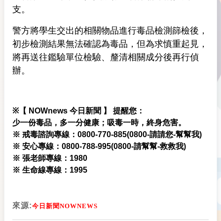
支。
警方將學生交出的相關物品進行毒品檢測篩檢後，
初步檢測結果無法確認為毒品，但為求慎重起見，
將再送往鑑驗單位檢驗、釐清相關成分後再行偵
辦。
※
【 NOWnews 今
日新聞 】
提醒您：
少一份毒品，多一分健康；吸毒一時，終身危害。
※ 戒毒諮詢專線：0800-770-885(0800-請請您-幫幫我)
※ 安心專線：0800-788-995(0800-請幫幫-救救我)
※ 張老師專線：1980
※ 生命線專線：1995
來源:
今日新聞NOWNEWS