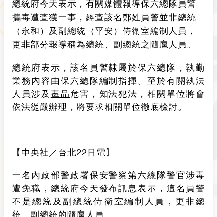
總統府
今天表示，有關媒體報導保六總隊員警
攜毒遭查獲一事，經查該名鄭姓員警並非總統
（永和）及副總統（平安）侍衛室編制人員，
更非部分報導稱為總統、副總統之隨扈人員。
總統府表示，該名員警隸屬於保六總隊，執勤
業務內容由保六總隊編制指揮。至於有關執法
人員涉及
毒品
危害，知法犯法，相關單位將會
依法從嚴辦理，將要求相關單位徹底檢討。
【中央社／台北22日電】
一名內政部警政署保安警察第六總隊警官涉毒
遭免職，總統府今天發布訊息表示，這名員警
不是總統及副總統侍衛室編制人員，更非總
統、副總統的隨扈人員。