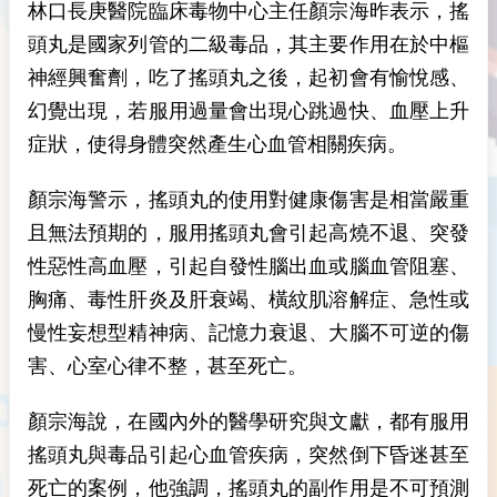
林口長庚醫院臨床毒物中心主任顏宗海昨表示，搖
頭丸是國家列管的二級毒品，其主要作用在於中樞
神經興奮劑，吃了搖頭丸之後，起初會有愉悅感、
幻覺出現，若服用過量會出現心跳過快、血壓上升
症狀，使得身體突然產生心血管相關疾病。
顏宗海警示，搖頭丸的使用對健康傷害是相當嚴重
且無法預期的，服用搖頭丸會引起高燒不退、突發
性惡性高血壓，引起自發性腦出血或腦血管阻塞、
胸痛、毒性肝炎及肝衰竭、橫紋肌溶解症、急性或
慢性妄想型精神病、記憶力衰退、大腦不可逆的傷
害、心室心律不整，甚至死亡。
顏宗海說，在國內外的醫學研究與文獻，都有服用
搖頭丸與毒品引起心血管疾病，突然倒下昏迷甚至
死亡的案例，他強調，搖頭丸的副作用是不可預測