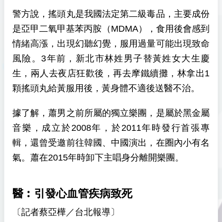
警方說，搖頭丸是我國法定第二級毒品，主要成份
是亞甲二氧甲基苯丙胺（MDMA），食用後會感到
情緒高漲，出現幻聽幻覺，服用過量可能出現致命
風險。3年前，新北市林姓男子替黃姓女大生慶
生，兩人去夜店狂歡後，再去摩鐵續攤，林拿出1
顆搖頭丸給黃服用後，黃身體不適後送醫不治。
據了解，蕭男之前所屬的獨立樂團，是屬於黑金屬
音樂，成立於2008年，於2011年時發行首張專
輯，還曾受邀前往韓國、中國演出，在圈內小有名
氣。蕭在2015年時卸下主唱身分離開樂團。
醫︰引發心血管疾病致死
〔記者蔡亞樺／台北報導〕