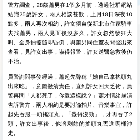
警方調查，28歲蕭男在1個多月前，透過社群網站
結識25歲許女，兩人相談甚歡，上月18日深夜10
點多，兩人再次相約，許女獨自從新北市住家騎車
去找蕭男，兩人見面後沒多久，許女忽然發狂大
叫、全身抽搐隨即昏倒，與蕭男同住室友聞聲出來
查看，見許女出事，嚇得報警，許女送醫急救後仍
不治。
員警詢問事發經過，蕭起先聲稱「她自己拿搖頭丸
出來吃」，意圖撇清責任，直到許女回天乏術，員
警再問「人都死了，你還這樣說？」蕭才情緒崩潰
告訴警方，兩人相約是要討論拍片、音樂事宜，許
起先吞服一顆搖頭丸，「覺得沒勁」，才再吞了2
顆，許女出事後，他將剩餘的搖頭丸丟進馬桶沖
走。