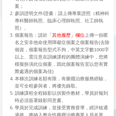
案；
參訓證明文件/證書：請上傳專業證照（精神科
專科醫師執照、臨床心理師執照、社工師執
照）。
個案報告：請於「
其他履歷」欄位
上傳一份匿
名之安非他命使用障礙症個案之個案報告(去除
個資，個案報告型式不拘，中英文字數1000字
以上、需注意在訓練課程的團體演練中，您將
模擬扮演此位個案，因此個案報告宜以您有實
際處遇的個案為佳)
本梯次訓練名額有限，有藥癮治療服務經驗，
並可全程參與者，將優先錄取。
訓練課程全程錄影以供製作教材，學員於報到
時必須簽署錄影同意書。
學員於完成訓練，並接受實務督導，經評核通
過後，將納入整合性藥癮治療專業人員名單，